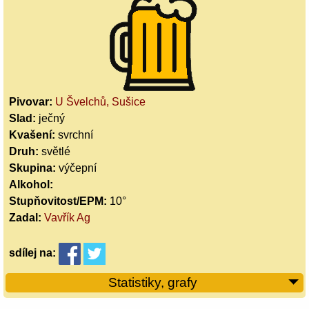
Pivovar:
U Švelchů, Sušice
Slad:
ječný
Kvašení:
svrchní
Druh:
světlé
Skupina:
výčepní
Alkohol:
Stupňovitost/EPM:
10°
Zadal:
Vavřík Ag
sdílej
na:
Statistiky, grafy