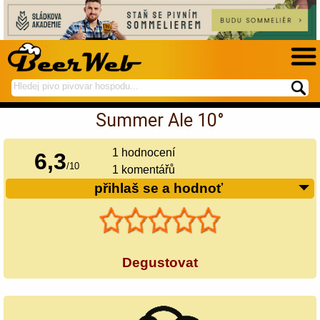
hledej
spustí
na
hledání
Summer Ale 10°
BeerWeb
1
hodnocení
6,3
/
10
1 komentářů
přihlaš se a hodnoť
Degustovat