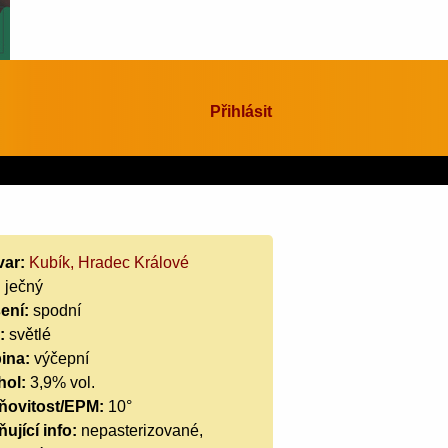
Přihlásit
var:
Kubík, Hradec Králové
:
ječný
ení:
spodní
:
světlé
ina:
výčepní
hol:
3,9% vol.
ňovitost/EPM:
10°
ující info:
nepasterizované,