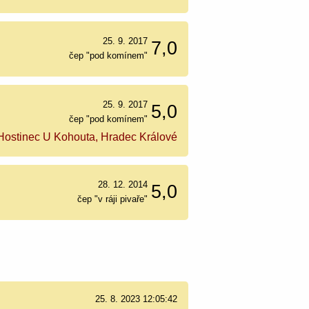
25. 9. 2017
7,0
čep "pod komínem"
25. 9. 2017
5,0
čep "pod komínem"
Hostinec U Kohouta, Hradec Králové
28. 12. 2014
5,0
čep "v ráji pivaře"
25. 8. 2023 12:05:42