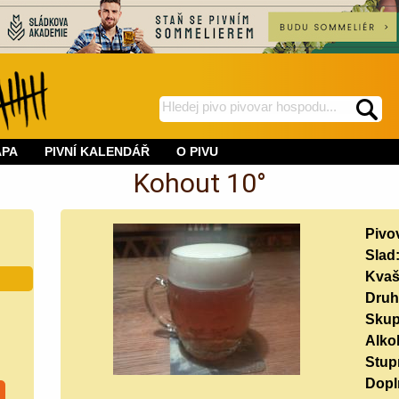
hledej
spustí
na
hledání
APA
PIVNÍ KALENDÁŘ
O PIVU
BeerWeb
Kohout 10°
Pivo
Slad
Kvaš
Druh
Skup
Alko
Stup
Doplň