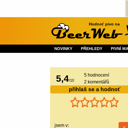
Hodnoť pivo na
NOVINKY
PŘEHLEDY
PIVNÍ M
5
hodnocení
5,4
/
10
2 komentářů
přihlaš se a hodnoť
jsem v: