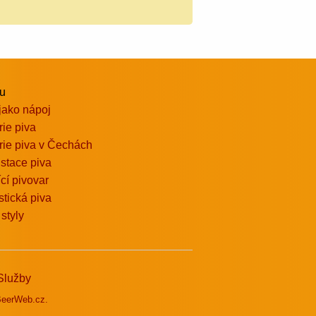
vu
jako nápoj
rie piva
rie piva v Čechách
stace piva
ící pivovar
stická piva
 styly
Služby
eerWeb.cz.