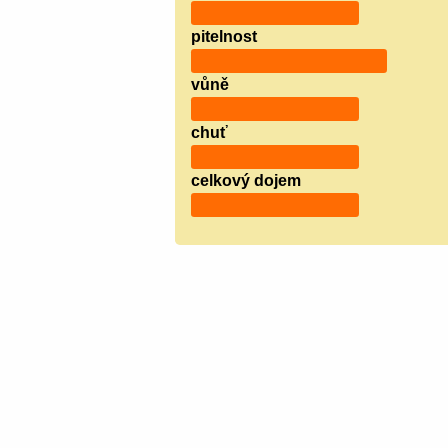
pitelnost
vůně
chuť
celkový dojem