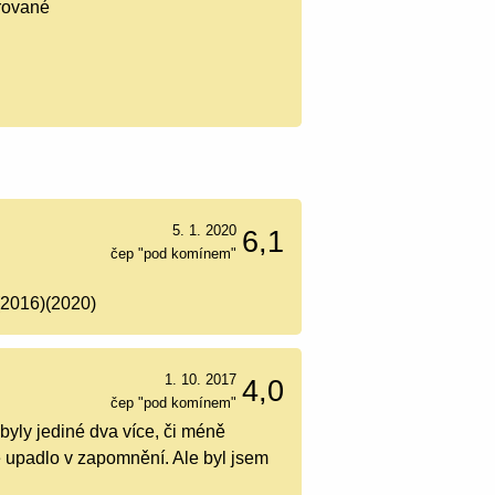
trované
5. 1. 2020
6,1
čep "pod komínem"
(2016)(2020)
1. 10. 2017
4,0
čep "pod komínem"
byly jediné dva více, či méně
tě upadlo v zapomnění. Ale byl jsem