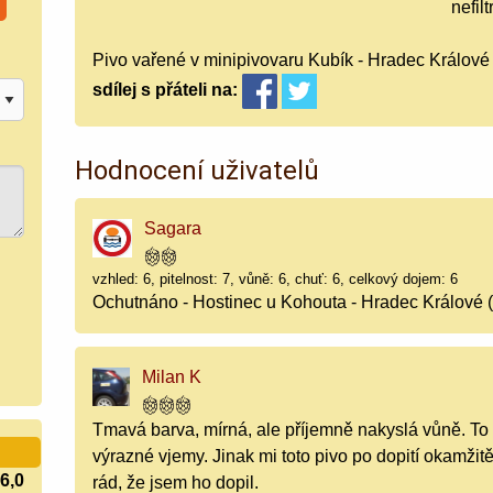
nefil
Pivo vařené v minipivovaru Kubík - Hradec Králové
sdílej
s přáteli
na:
Hodnocení uživatelů
Sagara
vzhled: 6, pitelnost: 7, vůně: 6, chuť: 6, celkový dojem: 6
Ochutnáno - Hostinec u Kohouta - Hradec Králové 
Milan K
Tmavá barva, mírná, ale příjemně nakyslá vůně. To 
výrazné vjemy. Jinak mi toto pivo po dopití okamži
6,0
rád, že jsem ho dopil.