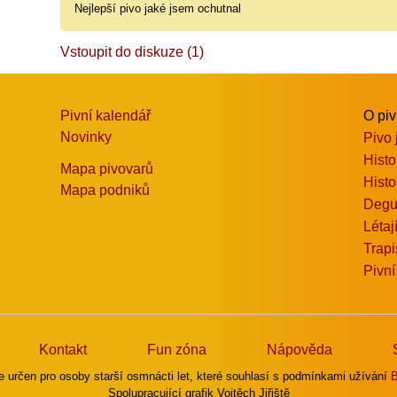
Nejlepší pivo jaké jsem ochutnal
Vstoupit do diskuze (1)
Pivní kalendář
O pi
Novinky
Pivo 
Histo
Mapa pivovarů
Histo
Mapa podniků
Degu
Létaj
Trapi
Pivní
Kontakt
Fun zóna
Nápověda
e určen pro osoby starší osmnácti let, které souhlasí s podmínkami užívání
B
Spolupracující grafik Vojtěch Jiřiště