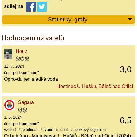
sdílej
na:
Statistiky, grafy
Hodnocení uživatelů
Houz
12. 7. 2024
3,0
čep "pod komínem"
Opravdu jen sladká voda
Hostinec U Hušků, Běleč nad Orlicí
Sagara
1. 6. 2024
6,5
čep "pod komínem"
vzhled: 7, pitelnost: 7, vůně: 6, chuť: 7, celkový dojem: 6
Ochutnáno - Minipivovar U Hušků - Běleč nad Orlicí (2024)