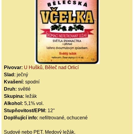
Pivovar:
U Hušků, Běleč nad Orlicí
Slad:
ječný
Kvašení:
spodní
Druh:
světlé
Skupina:
ležák
Alkohol:
5,1% vol.
Stupňovitost/EPM:
12°
Doplňující info:
nefiltrované, ochucené
Sudové nebo PET. Medový ležák.