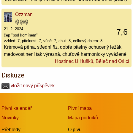
Ozzman
21. 2. 2024
7,6
čep "pod komínem"
vzhled: 7, pitelnost: 7, vůně: 7, chuť: 8, celkový dojem: 8
Krémová pěna, střední říz, dobře pitelný ochucený ležák,
medovost není tak výrazná, chuťově harmonicky vyvážené
Hostinec U Hušků, Běleč nad Orlicí
Diskuze
vložit nový příspěvek
Pivní kalendář
Pivní mapa
Novinky
Mapa podniků
Přehledy
O pivu