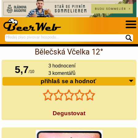
hledej
spustí
na
hledání
Bělečská Včelka 12°
BeerWeb
3
hodnocení
5,7
/
10
3 komentářů
přihlaš se a hodnoť
Degustovat