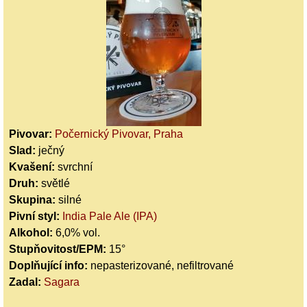
Pivovar:
Počernický Pivovar, Praha
Slad:
ječný
Kvašení:
svrchní
Druh:
světlé
Skupina:
silné
Pivní styl:
India Pale Ale (IPA)
Alkohol:
6,0% vol.
Stupňovitost/EPM:
15°
Doplňující info:
nepasterizované, nefiltrované
Zadal:
Sagara