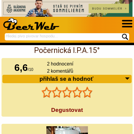
hledej
spustí
na
hledání
Počernická I.P.A.15°
BeerWeb
2
hodnocení
6,6
/
10
2 komentářů
přihlaš se a hodnoť
Degustovat