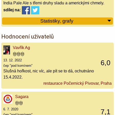
India Pale Ale s třemi druhy sladu a americkými chmely.
sdílej
na:
Statistiky, grafy
Hodnocení uživatelů
Vavřík Ag
13. 12. 2022
6,0
čep "pod komínem"
Slušná hořkost, nic víc, ale pít se to dá, ochutnáno
15.4.2022.
restaurace Počernický Pivovar, Praha
Sagara
6. 7. 2020
7,1
čep "pod komínem"