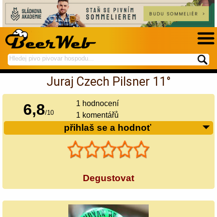
hledej
spustí
na
hledání
Juraj Czech Pilsner 11°
BeerWeb
1
hodnocení
6,8
/
10
1 komentářů
přihlaš se a hodnoť
Degustovat