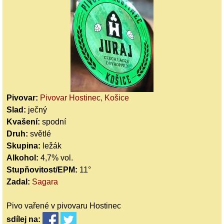
Pivovar:
Pivovar Hostinec, Košice
Slad:
ječný
Kvašení:
spodní
Druh:
světlé
Skupina:
ležák
Alkohol:
4,7% vol.
Stupňovitost/EPM:
11°
Zadal:
Sagara
Pivo vařené v pivovaru Hostinec
sdílej
na: