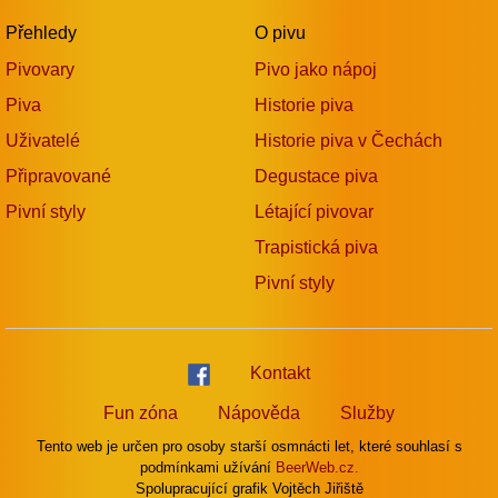
Přehledy
O pivu
Pivovary
Pivo jako nápoj
Piva
Historie piva
Uživatelé
Historie piva v Čechách
Připravované
Degustace piva
Pivní styly
Létající pivovar
Trapistická piva
Pivní styly
Kontakt
Fun zóna
Nápověda
Služby
Tento web je určen pro osoby starší osmnácti let, které souhlasí s
podmínkami užívání
BeerWeb.cz.
Spolupracující grafik Vojtěch Jiřiště