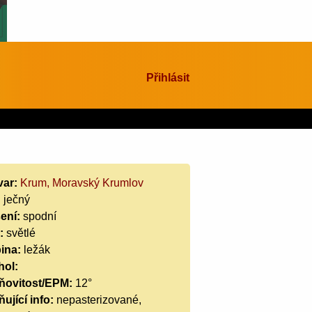
Přihlásit
var:
Krum, Moravský Krumlov
:
ječný
ení:
spodní
:
světlé
ina:
ležák
hol:
ňovitost/EPM:
12°
ující info:
nepasterizované,