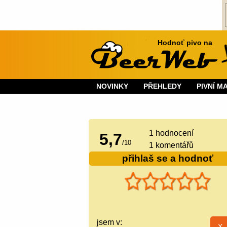
Hodnoť pivo na
NOVINKY
PŘEHLEDY
PIVNÍ M
1
hodnocení
5,7
/
10
1 komentářů
přihlaš se a hodnoť
jsem v: