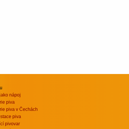
vu
jako nápoj
rie piva
rie piva v Čechách
stace piva
ící pivovar