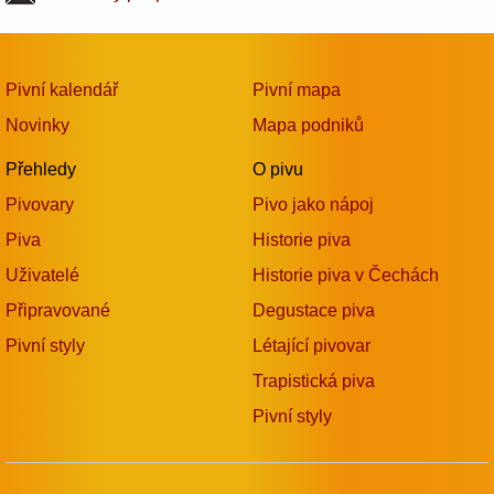
Pivní kalendář
Pivní mapa
Novinky
Mapa podniků
Přehledy
O pivu
Pivovary
Pivo jako nápoj
Piva
Historie piva
Uživatelé
Historie piva v Čechách
Připravované
Degustace piva
Pivní styly
Létající pivovar
Trapistická piva
Pivní styly