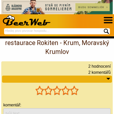
hledej
spustí
na
hledání
restaurace Rokiten - Krum, Moravský
BeerWeb
Krumlov
2
hodnocení
2 komentářů
komentář: