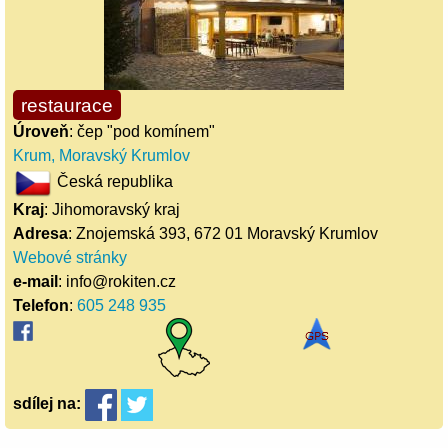
restaurace
Úroveň
: čep "pod komínem"
Krum, Moravský Krumlov
Česká republika
Kraj
: Jihomoravský kraj
Adresa
: Znojemská 393, 672 01 Moravský Krumlov
Webové stránky
e-mail
: info@rokiten.cz
Telefon
:
605 248 935
sdílej
na: