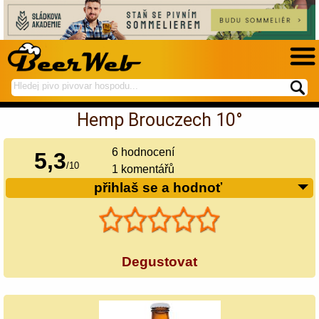
hledej
spustí
na
hledání
Hemp Brouczech 10°
BeerWeb
6
hodnocení
5,3
/
10
1 komentářů
přihlaš se a hodnoť
Degustovat