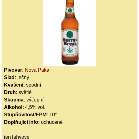
Pivovar:
Nová Paka
Slad:
ječný
Kvašení:
spodní
Druh:
světlé
Skupina:
výčepní
Alkohol:
4,5% vol.
Stupňovitost/EPM:
10°
Doplňující info:
ochucené
jen lahvové