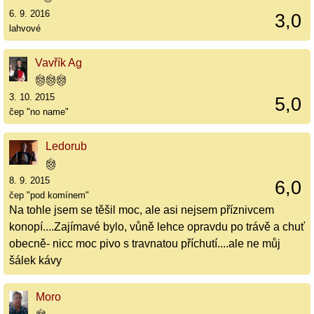
6. 9. 2016
3,0
lahvové
Vavřík Ag
3. 10. 2015
5,0
čep "no name"
Ledorub
8. 9. 2015
6,0
čep "pod komínem"
Na tohle jsem se těšil moc, ale asi nejsem příznivcem
konopí....Zajímavé bylo, vůně lehce opravdu po trávě a chuť
obecně- nicc moc pivo s travnatou příchutí....ale ne můj
šálek kávy
Moro