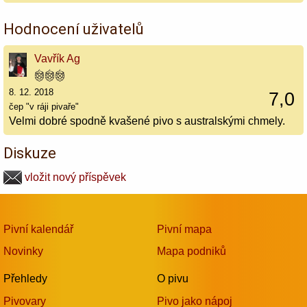
Hodnocení uživatelů
Vavřík Ag
8. 12. 2018
7,0
čep "v ráji pivaře"
Velmi dobré spodně kvašené pivo s australskými chmely.
Diskuze
vložit nový příspěvek
Pivní kalendář
Pivní mapa
Novinky
Mapa podniků
Přehledy
O pivu
Pivovary
Pivo jako nápoj