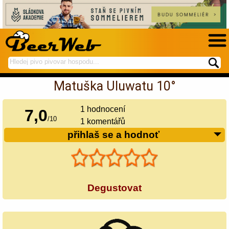
hledej
spustí
na
hledání
Matuška Uluwatu 10°
BeerWeb
1
hodnocení
7,0
/
10
1 komentářů
přihlaš se a hodnoť
Degustovat