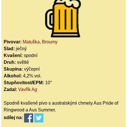
Pivovar:
Matuška, Broumy
Slad:
ječný
Kvašení:
spodní
Druh:
světlé
Skupina:
výčepní
Alkohol:
4,2% vol.
Stupňovitost/EPM:
10°
Zadal:
Vavřík Ag
Spodně kvašené pivo s australskými chmely Aus Pride of
Ringwood a Aus Summer.
sdílej
na: