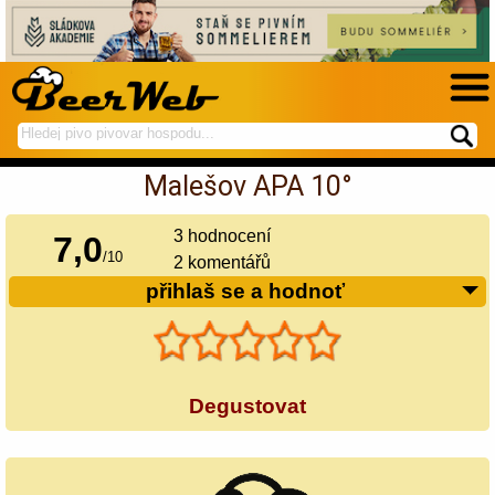
hledej
spustí
na
hledání
Malešov APA 10°
BeerWeb
3
hodnocení
7,0
/
10
2 komentářů
přihlaš se a hodnoť
Degustovat