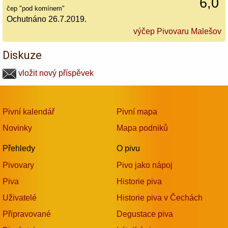
6,0
čep "pod komínem"
Ochutnáno 26.7.2019.
výčep Pivovaru Malešov
Diskuze
vložit nový příspěvek
Pivní kalendář
Pivní mapa
Novinky
Mapa podniků
Přehledy
O pivu
Pivovary
Pivo jako nápoj
Piva
Historie piva
Uživatelé
Historie piva v Čechách
Připravované
Degustace piva