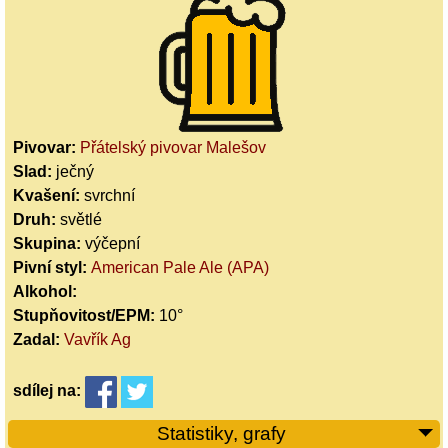
Pivovar:
Přátelský pivovar Malešov
Slad:
ječný
Kvašení:
svrchní
Druh:
světlé
Skupina:
výčepní
Pivní styl:
American Pale Ale (APA)
Alkohol:
Stupňovitost/EPM:
10°
Zadal:
Vavřík Ag
sdílej
na:
Statistiky, grafy