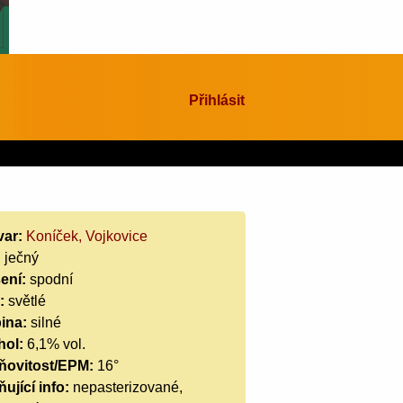
Přihlásit
var:
Koníček, Vojkovice
:
ječný
ení:
spodní
:
světlé
ina:
silné
hol:
6,1% vol.
ňovitost/EPM:
16°
ující info:
nepasterizované,