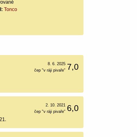
trované
l:
Tonco
8. 6. 2025
7,0
čep "v ráji pivaře"
2. 10. 2021
6,0
čep "v ráji pivaře"
21.