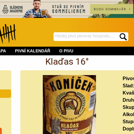
hledej
spustí
na
hledání
APA
PIVNÍ KALENDÁŘ
O PIVU
BeerWeb
Klaďas 16°
Pivo
Slad
Kvaš
Druh
Skup
Alko
Stup
Doplň