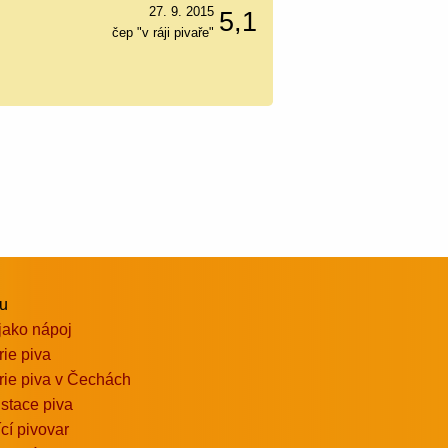
27. 9. 2015
5,1
čep "v ráji pivaře"
vu
jako nápoj
rie piva
rie piva v Čechách
stace piva
ící pivovar