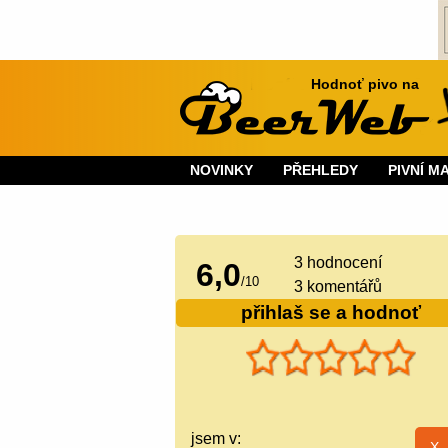
Hodnoť pivo na
NOVINKY
PŘEHLEDY
PIVNÍ M
3
hodnocení
6,0
/
10
3 komentářů
přihlaš se a hodnoť
jsem v: