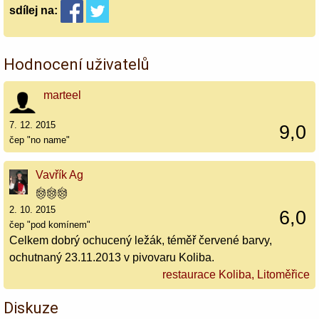
sdílej
na:
Hodnocení uživatelů
marteel
7. 12. 2015
9,0
čep "no name"
Vavřík Ag
2. 10. 2015
6,0
čep "pod komínem"
Celkem dobrý ochucený ležák, téměř červené barvy,
ochutnaný 23.11.2013 v pivovaru Koliba.
restaurace Koliba, Litoměřice
Diskuze