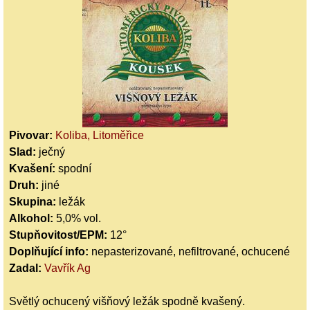
Pivovar:
Koliba, Litoměřice
Slad:
ječný
Kvašení:
spodní
Druh:
jiné
Skupina:
ležák
Alkohol:
5,0% vol.
Stupňovitost/EPM:
12°
Doplňující info:
nepasterizované, nefiltrované, ochucené
Zadal:
Vavřík Ag
Světlý ochucený višňový ležák spodně kvašený.