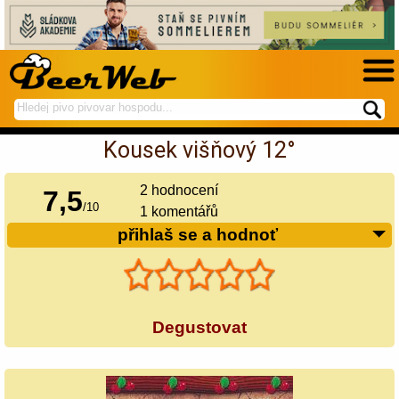
hledej
spustí
na
hledání
Kousek višňový 12°
BeerWeb
2
hodnocení
7,5
/
10
1 komentářů
přihlaš se a hodnoť
Degustovat