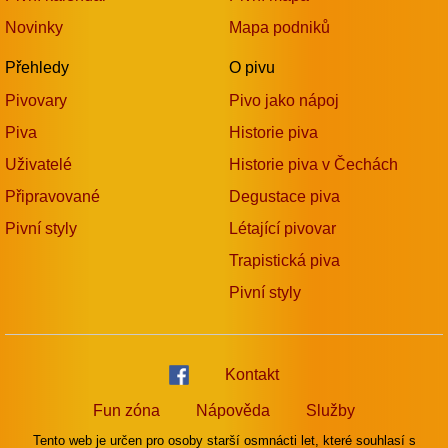
Novinky
Mapa podniků
Přehledy
O pivu
Pivovary
Pivo jako nápoj
Piva
Historie piva
Uživatelé
Historie piva v Čechách
Připravované
Degustace piva
Pivní styly
Létající pivovar
Trapistická piva
Pivní styly
Kontakt
Fun zóna
Nápověda
Služby
Tento web je určen pro osoby starší osmnácti let, které souhlasí s