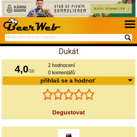
hledej
spustí
na
hledání
Dukát
BeerWeb
2
hodnocení
4,0
/
10
0 komentářů
přihlaš se a hodnoť
Degustovat