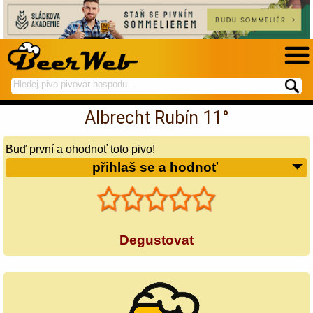
hledej
spustí
na
hledání
Albrecht Rubín 11°
BeerWeb
Buď první a ohodnoť toto pivo!
přihlaš se a hodnoť
Degustovat