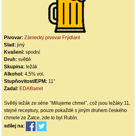
Pivovar:
Zámecký pivovar Frýdlant
Slad:
jiný
Kvašení:
spodní
Druh:
světlé
Skupina:
ležák
Alkohol:
4,5% vol.
Stupňovitost/EPM:
11°
Zadal:
EDABarret
Světlý ležák ze série "Milujeme chmel", což jsou ležáky 11,
stejné receptury, pouze pokaždé s jiným druhem českého
chmele ze Žatce, zde to byl Rubín.
sdílej
na: