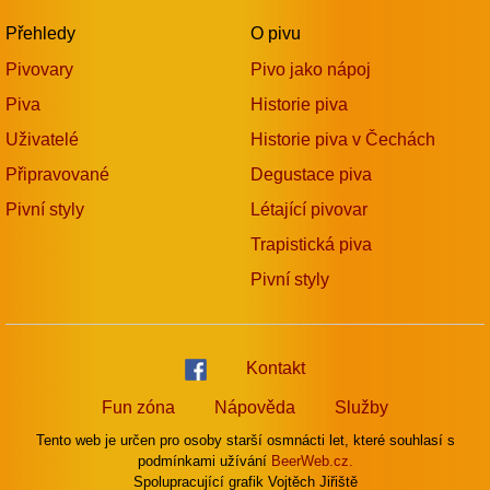
Přehledy
O pivu
Pivovary
Pivo jako nápoj
Piva
Historie piva
Uživatelé
Historie piva v Čechách
Připravované
Degustace piva
Pivní styly
Létající pivovar
Trapistická piva
Pivní styly
Kontakt
Fun zóna
Nápověda
Služby
Tento web je určen pro osoby starší osmnácti let, které souhlasí s
podmínkami užívání
BeerWeb.cz.
Spolupracující grafik Vojtěch Jiřiště