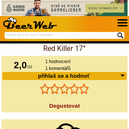
hledej
spustí
na
hledání
Red Killer 17°
BeerWeb
1
hodnocení
2,0
/
10
1 komentářů
přihlaš se a hodnoť
Degustovat