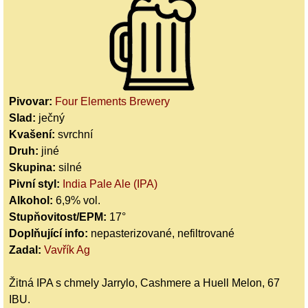
Pivovar:
Four Elements Brewery
Slad:
ječný
Kvašení:
svrchní
Druh:
jiné
Skupina:
silné
Pivní styl:
India Pale Ale (IPA)
Alkohol:
6,9% vol.
Stupňovitost/EPM:
17°
Doplňující info:
nepasterizované, nefiltrované
Zadal:
Vavřík Ag
Žitná IPA s chmely Jarrylo, Cashmere a Huell Melon, 67
IBU.