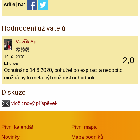
sdílej
na:
Hodnocení uživatelů
Vavřík Ag
15. 6. 2020
2,0
lahvové
Ochutnáno 14.6.2020, bohužel po expiraci a nedopito,
možná by tu měla být možnost nehodnotit.
Diskuze
vložit nový příspěvek
Pivní kalendář
Pivní mapa
Novinky
Mapa podniků