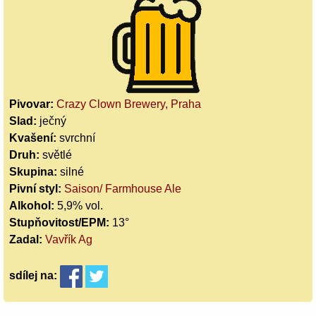
Pivovar:
Crazy Clown Brewery, Praha
Slad:
ječný
Kvašení:
svrchní
Druh:
světlé
Skupina:
silné
Pivní styl:
Saison/ Farmhouse Ale
Alkohol:
5,9% vol.
Stupňovitost/EPM:
13°
Zadal:
Vavřík Ag
sdílej
na: