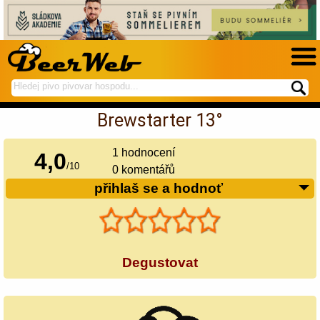
hledej
spustí
na
hledání
Brewstarter 13°
BeerWeb
1
hodnocení
4,0
/
10
0 komentářů
přihlaš se a hodnoť
Degustovat