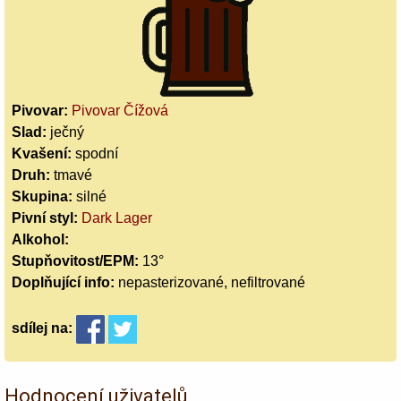
Pivovar:
Pivovar Čížová
Slad:
ječný
Kvašení:
spodní
Druh:
tmavé
Skupina:
silné
Pivní styl:
Dark Lager
Alkohol:
Stupňovitost/EPM:
13°
Doplňující info:
nepasterizované, nefiltrované
sdílej
na:
Hodnocení uživatelů