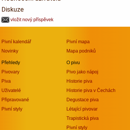
Diskuze
vložit nový příspěvek
Pivní kalendář
Pivní mapa
Novinky
Mapa podniků
Přehledy
O pivu
Pivovary
Pivo jako nápoj
Piva
Historie piva
Uživatelé
Historie piva v Čechách
Připravované
Degustace piva
Pivní styly
Létající pivovar
Trapistická piva
Pivní styly