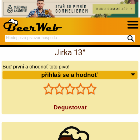
hledej
spustí
na
hledání
Jirka 13°
BeerWeb
Buď první a ohodnoť toto pivo!
přihlaš se a hodnoť
Degustovat