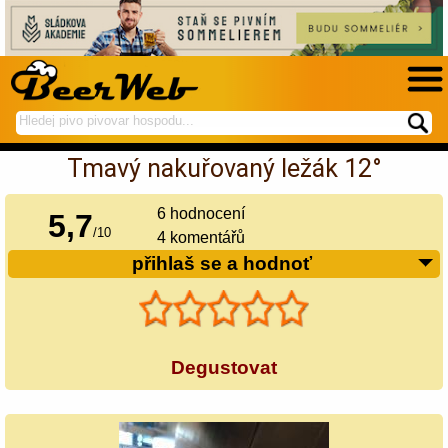
hledej
spustí
na
hledání
Tmavý nakuřovaný ležák 12°
BeerWeb
6
hodnocení
5,7
/
10
4 komentářů
přihlaš se a hodnoť
Degustovat