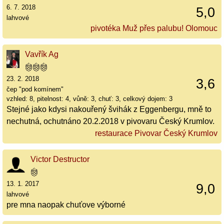
6. 7. 2018
5,0
lahvové
pivotéka Muž přes palubu! Olomouc
Vavřík Ag
23. 2. 2018
3,6
čep "pod komínem"
vzhled: 8, pitelnost: 4, vůně: 3, chuť: 3, celkový dojem: 3
Stejné jako kdysi nakouřený švihák z Eggenbergu, mně to
nechutná, ochutnáno 20.2.2018 v pivovaru Český Krumlov.
restaurace Pivovar Český Krumlov
Victor Destructor
13. 1. 2017
9,0
lahvové
pre mna naopak chuťove výborné