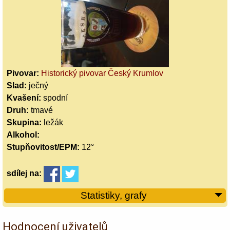
Pivovar:
Historický pivovar Český Krumlov
Slad:
ječný
Kvašení:
spodní
Druh:
tmavé
Skupina:
ležák
Alkohol:
Stupňovitost/EPM:
12°
sdílej
na:
Statistiky, grafy
Hodnocení uživatelů