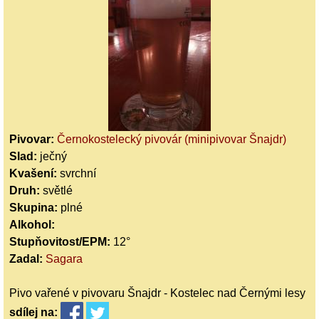
Pivovar:
Černokostelecký pivovár (minipivovar Šnajdr)
Slad:
ječný
Kvašení:
svrchní
Druh:
světlé
Skupina:
plné
Alkohol:
Stupňovitost/EPM:
12°
Zadal:
Sagara
Pivo vařené v pivovaru Šnajdr - Kostelec nad Černými lesy
sdílej
na: