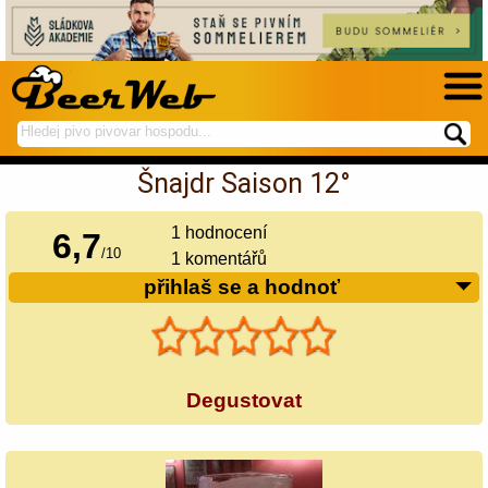
hledej
spustí
na
hledání
Šnajdr Saison 12°
BeerWeb
1
hodnocení
6,7
/
10
1 komentářů
přihlaš se a hodnoť
Degustovat