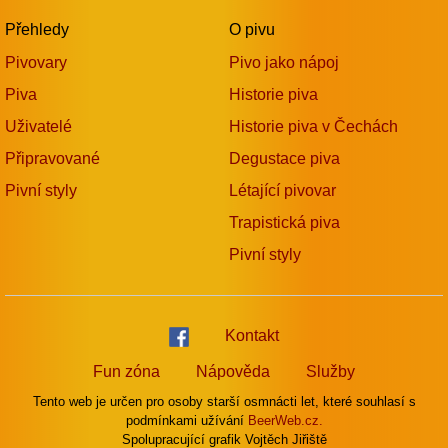
Přehledy
O pivu
Pivovary
Pivo jako nápoj
Piva
Historie piva
Uživatelé
Historie piva v Čechách
Připravované
Degustace piva
Pivní styly
Létající pivovar
Trapistická piva
Pivní styly
Kontakt
Fun zóna
Nápověda
Služby
Tento web je určen pro osoby starší osmnácti let, které souhlasí s
podmínkami užívání
BeerWeb.cz.
Spolupracující grafik Vojtěch Jiřiště