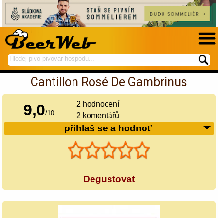
hledej
spustí
na
hledání
Cantillon Rosé De Gambrinus
BeerWeb
2
hodnocení
9,0
/
10
2 komentářů
přihlaš se a hodnoť
Degustovat