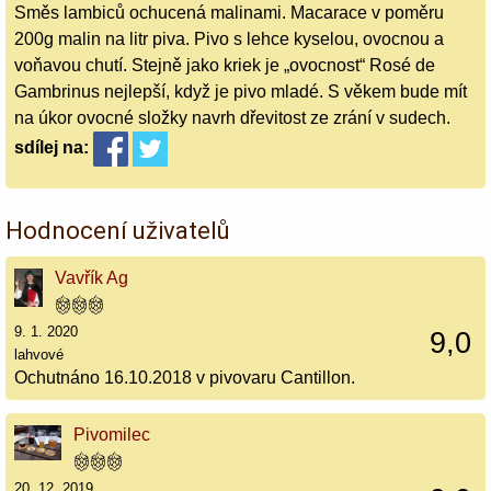
Směs lambiců ochucená malinami. Macarace v poměru
200g malin na litr piva. Pivo s lehce kyselou, ovocnou a
voňavou chutí. Stejně jako kriek je „ovocnost“ Rosé de
Gambrinus nejlepší, když je pivo mladé. S věkem bude mít
na úkor ovocné složky navrh dřevitost ze zrání v sudech.
sdílej
na:
Hodnocení uživatelů
Vavřík Ag
9. 1. 2020
9,0
lahvové
Ochutnáno 16.10.2018 v pivovaru Cantillon.
Pivomilec
20. 12. 2019