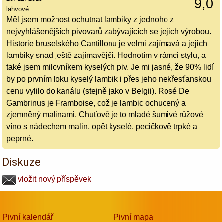
9,0
lahvové
Měl jsem možnost ochutnat lambiky z jednoho z
nejvyhlášenějších pivovarů zabývajících se jejich výrobou.
Historie bruselského Cantillonu je velmi zajímavá a jejich
lambiky snad ještě zajímavější. Hodnotím v rámci stylu, a
také jsem milovníkem kyselých piv. Je mi jasné, že 90% lidí
by po prvním loku kyselý lambik i přes jeho nekřesťanskou
cenu vylilo do kanálu (stejně jako v Belgii). Rosé De
Gambrinus je Framboise, což je lambic ochucený a
zjemněný malinami. Chuťově je to mladé šumivé růžové
víno s nádechem malin, opět kyselé, pecičkově trpké a
peprné.
Diskuze
vložit nový příspěvek
Pivní kalendář
Pivní mapa