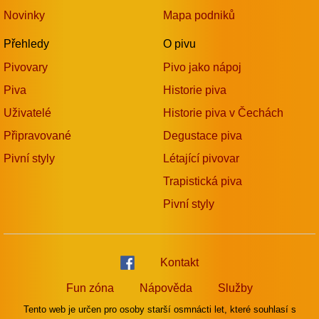
Novinky
Mapa podniků
Přehledy
O pivu
Pivovary
Pivo jako nápoj
Piva
Historie piva
Uživatelé
Historie piva v Čechách
Připravované
Degustace piva
Pivní styly
Létající pivovar
Trapistická piva
Pivní styly
Kontakt
Fun zóna
Nápověda
Služby
Tento web je určen pro osoby starší osmnácti let, které souhlasí s