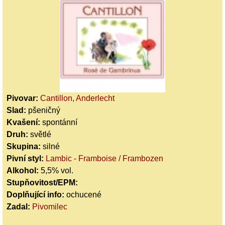
Pivovar:
Cantillon, Anderlecht
Slad:
pšeničný
Kvašení:
spontánní
Druh:
světlé
Skupina:
silné
Pivní styl:
Lambic - Framboise / Frambozen
Alkohol:
5,5% vol.
Stupňovitost/EPM:
Doplňující info:
ochucené
Zadal:
Pivomilec