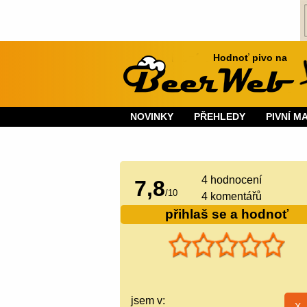
Hodnoť pivo na
NOVINKY
PŘEHLEDY
PIVNÍ M
4
hodnocení
7,8
/
10
4 komentářů
přihlaš se a hodnoť
jsem v: