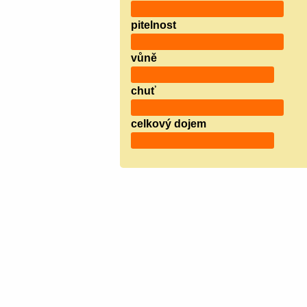
pitelnost
vůně
chuť
celkový dojem