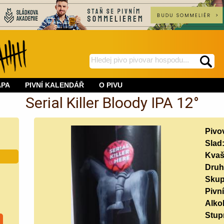
hledej
spustí
na
hledání
APA
PIVNÍ KALENDÁŘ
O PIVU
BeerWeb
Serial Killer Bloody IPA 12°
Pivo
Slad
Kvaš
Druh
Skup
Pivní
Alko
Stup