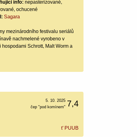
ující info:
nepasterizované,
trované, ochucené
l:
Sagara
óny mezinárodního festivalu seriálů
ínavě nachmelené vyrobeno v
mi hospodami Schrott, Malt Worm a
5. 10. 2025
7,4
čep "pod komínem"
t’ PUUB