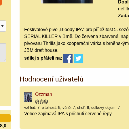
Doplň
nefil
Zada
Festivalové pivo „Bloody IPA“ pro příležitost 5. sez
SERIAL KILLER v Brně. Do červena zbarvené, nap
pivovaru Thrills jako kooperační várka s brněnský
JBM draft house.
sdílej
s přáteli
na:
Hodnocení uživatelů
Ozzman
vzhled: 7, pitelnost: 8, vůně: 7, chuť: 8, celkový dojem: 7
Velice zajímavá IPA s příchutí červené řepy.
8,0