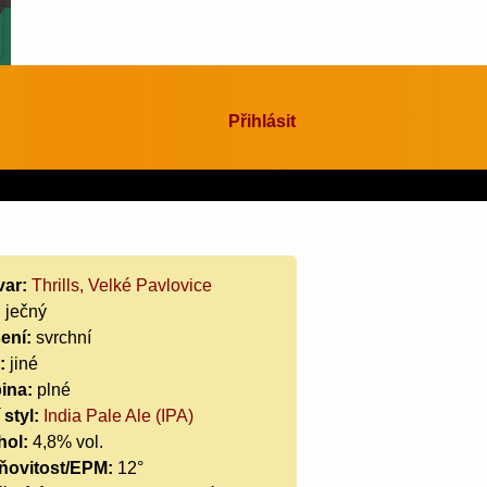
Přihlásit
var:
Thrills, Velké Pavlovice
:
ječný
ení:
svrchní
:
jiné
ina:
plné
 styl:
India Pale Ale (IPA)
hol:
4,8% vol.
ňovitost/EPM:
12°