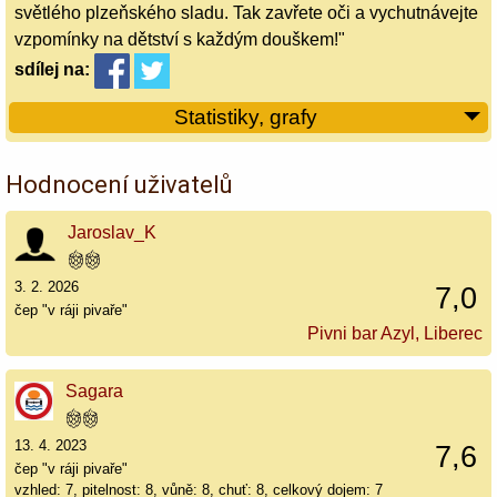
světlého plzeňského sladu. Tak zavřete oči a vychutnávejte
vzpomínky na dětství s každým douškem!"
sdílej
na:
Statistiky, grafy
Hodnocení uživatelů
Jaroslav_K
3. 2. 2026
7,0
čep "v ráji pivaře"
Pivni bar Azyl, Liberec
Sagara
13. 4. 2023
7,6
čep "v ráji pivaře"
vzhled: 7, pitelnost: 8, vůně: 8, chuť: 8, celkový dojem: 7