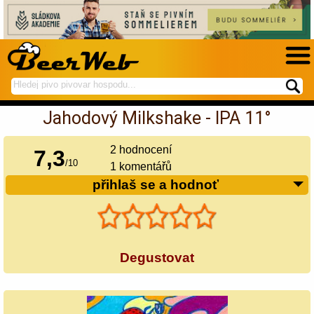
hledej
spustí
na
hledání
Jahodový Milkshake - IPA 11°
BeerWeb
2
hodnocení
7,3
/
10
1 komentářů
přihlaš se a hodnoť
Degustovat