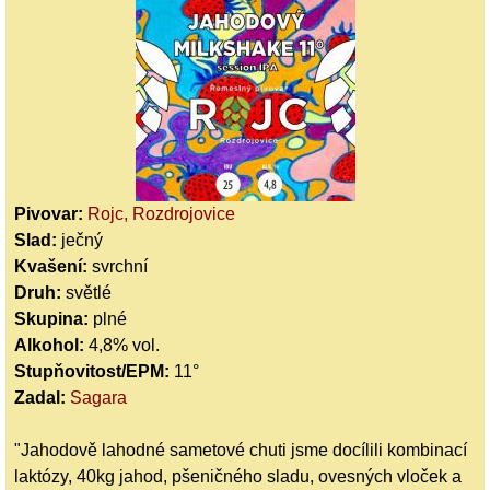
Pivovar:
Rojc, Rozdrojovice
Slad:
ječný
Kvašení:
svrchní
Druh:
světlé
Skupina:
plné
Alkohol:
4,8% vol.
Stupňovitost/EPM:
11°
Zadal:
Sagara
"Jahodově lahodné sametové chuti jsme docílili kombinací
laktózy, 40kg jahod, pšeničného sladu, ovesných vloček a