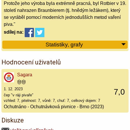
Protože jeho výroba byla extrémně pracná, byl Rotbier v 19.
století nahrazen Braunbierem (tj. hnědým ležákem), který
se vyráběl pomocí moderních jednodušších metod vaření
piva."
sdílej
na:
Statistiky, grafy
Hodnocení uživatelů
Sagara
1. 12. 2023
7,0
čep "v ráji pivaře"
vzhled: 7, pitelnost: 7, vůně: 7, chuť: 7, celkový dojem: 7
Ochutnáno - Ochutnávková pivnice - Brno (2023)
Diskuze