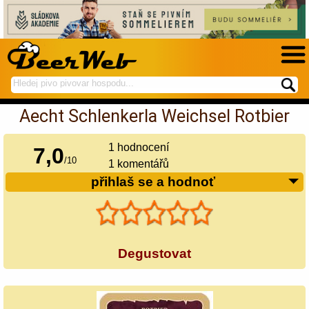
hledej
spustí
na
hledání
Aecht Schlenkerla Weichsel Rotbier
BeerWeb
1
hodnocení
7,0
/
10
1 komentářů
přihlaš se a hodnoť
Degustovat