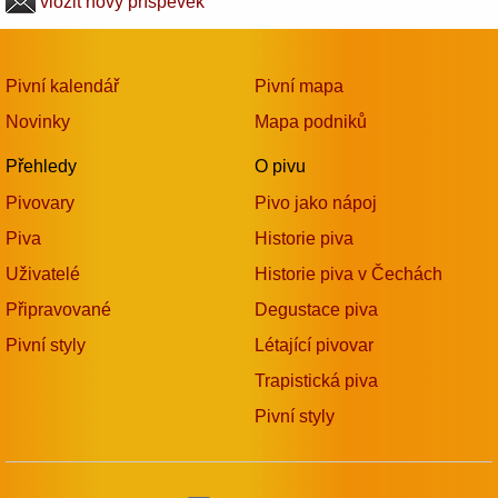
vložit nový příspěvek
Pivní kalendář
Pivní mapa
Novinky
Mapa podniků
Přehledy
O pivu
Pivovary
Pivo jako nápoj
Piva
Historie piva
Uživatelé
Historie piva v Čechách
Připravované
Degustace piva
Pivní styly
Létající pivovar
Trapistická piva
Pivní styly