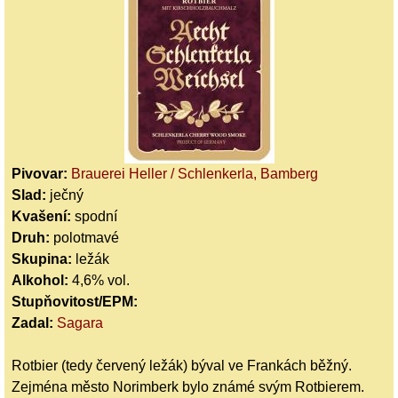
Pivovar:
Brauerei Heller / Schlenkerla, Bamberg
Slad:
ječný
Kvašení:
spodní
Druh:
polotmavé
Skupina:
ležák
Alkohol:
4,6% vol.
Stupňovitost/EPM:
Zadal:
Sagara
Rotbier (tedy červený ležák) býval ve Frankách běžný.
Zejména město Norimberk bylo známé svým Rotbierem.