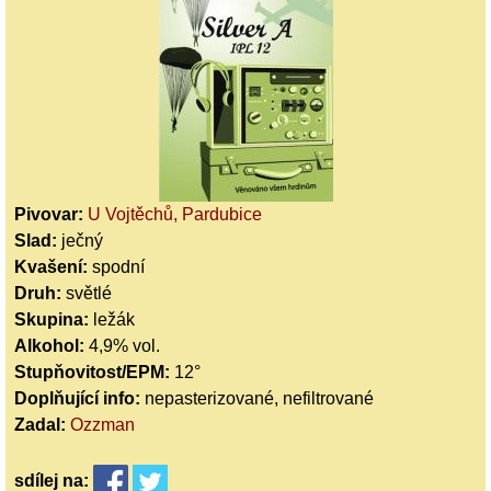
Pivovar:
U Vojtěchů, Pardubice
Slad:
ječný
Kvašení:
spodní
Druh:
světlé
Skupina:
ležák
Alkohol:
4,9% vol.
Stupňovitost/EPM:
12°
Doplňující info:
nepasterizované, nefiltrované
Zadal:
Ozzman
sdílej
na: