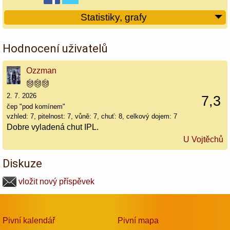
Statistiky, grafy
Hodnocení uživatelů
Ozzman
2. 7. 2026
7,3
čep "pod komínem"
vzhled: 7, pitelnost: 7, vůně: 7, chuť: 8, celkový dojem: 7
Dobre vyladená chut IPL.
U Vojtěchů
Diskuze
vložit nový příspěvek
Pivní kalendář
Pivní mapa