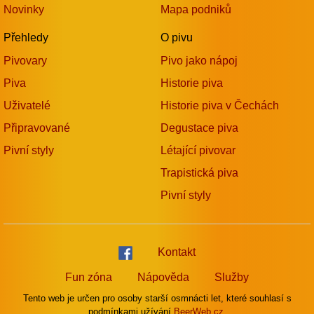
Novinky
Mapa podniků
Přehledy
O pivu
Pivovary
Pivo jako nápoj
Piva
Historie piva
Uživatelé
Historie piva v Čechách
Připravované
Degustace piva
Pivní styly
Létající pivovar
Trapistická piva
Pivní styly
Kontakt
Fun zóna
Nápověda
Služby
Tento web je určen pro osoby starší osmnácti let, které souhlasí s
podmínkami užívání
BeerWeb.cz.