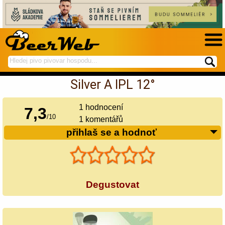
hledej
spustí
na
hledání
Silver A IPL 12°
BeerWeb
1
hodnocení
7,3
/
10
1 komentářů
přihlaš se a hodnoť
Degustovat