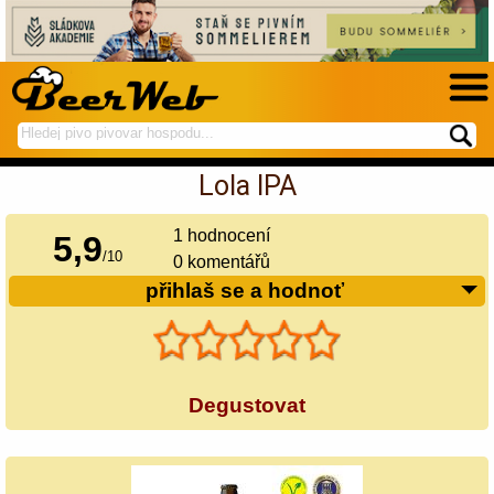
hledej
spustí
na
hledání
Lola IPA
BeerWeb
1
hodnocení
5,9
/
10
0 komentářů
přihlaš se a hodnoť
Degustovat