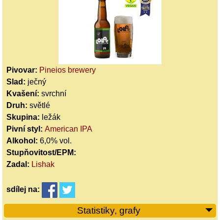
Pivovar:
Pineios brewery
Slad:
ječný
Kvašení:
svrchní
Druh:
světlé
Skupina:
ležák
Pivní styl:
American IPA
Alkohol:
6,0% vol.
Stupňovitost/EPM:
Zadal:
Lishak
sdílej
na:
Statistiky, grafy