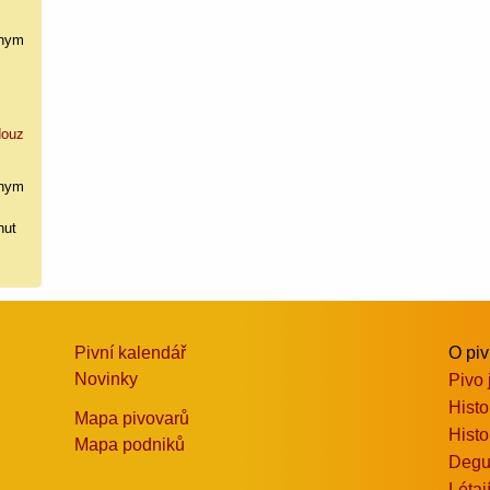
nym
ouz
nym
hut
Pivní kalendář
O pi
Novinky
Pivo 
Histo
Mapa pivovarů
Histo
Mapa podniků
Degu
Létaj