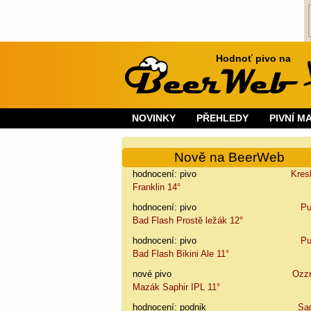
Hodnoť pivo na
NOVINKY
PŘEHLEDY
PIVNÍ M
Nově na BeerWeb
hodnocení: pivo
Kres
Franklin 14°
hodnocení: pivo
Pu
Bad Flash Prostě ležák 12°
hodnocení: pivo
Pu
Bad Flash Bikini Ale 11°
nové pivo
Ozz
Mazák Saphir IPL 11°
hodnocení: podnik
Sa