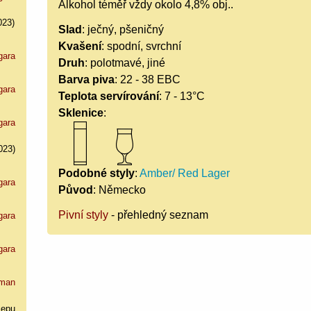
Alkohol téměř vždy okolo 4,8% obj..
023)
Slad
: ječný, pšeničný
Kvašení
: spodní, svrchní
gara
Druh
: polotmavé, jiné
Barva piva
: 22 - 38 EBC
gara
Teplota servírování
: 7 - 13°C
Sklenice
:
gara
023)
Podobné styly
:
Amber/ Red Lager
gara
Původ
: Německo
Pivní styly
- přehledný seznam
gara
gara
man
cepu