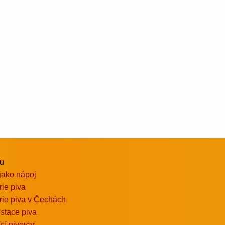
vu
jako nápoj
rie piva
rie piva v Čechách
stace piva
ící pivovar