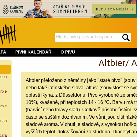
hledej
spustí
na
hledání
APA
PIVNÍ KALENDÁŘ
O PIVU
BeerWeb
Altbier/ A
loun
Altbier přeloženo z němčiny jako "staré pivo" (souv
nebo také latinského slova „altus“ (souvislost se 
rple
oblasti Rýna, z Düsseldorfu. Pivo vyrobené ze smě
10%), kvašené, při teplotách 14 - 16 °C. Barvu má
rple
(barvící nebo tmavý slad). Celkově působí čistým,
často se sušším dozníváním. Ve vůni jsou cítit níz
man
sladové aroma. V chuti je sladové, s vysokou hořkos
vyšších teplot, dokvašování za studena. Diacetyl an
gara