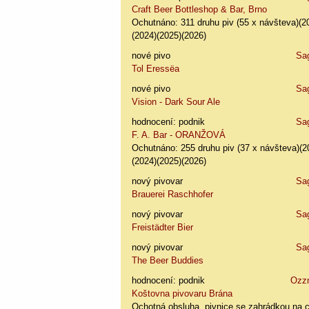
Craft Beer Bottleshop & Bar, Brno
Ochutnáno: 311 druhu piv (55 x návšteva)(2
(2024)(2025)(2026)
nové pivo
Sa
Tol Eressëa
nové pivo
Sa
Vision - Dark Sour Ale
hodnocení: podnik
Sa
F. A. Bar - ORANŽOVÁ
Ochutnáno: 255 druhu piv (37 x návšteva)(2
(2024)(2025)(2026)
nový pivovar
Sa
Brauerei Raschhofer
nový pivovar
Sa
Freistädter Bier
nový pivovar
Sa
The Beer Buddies
hodnocení: podnik
Ozz
Koštovna pivovaru Brána
Ochotná obsluha, pivnice se zahrádkou na 