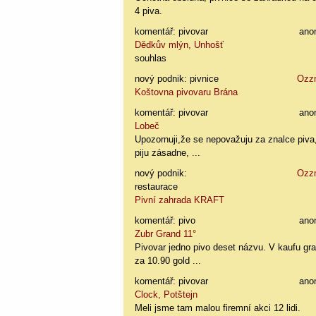
4 piva.
komentář: pivovar
ano
Dědkův mlýn, Unhošť
souhlas
nový podnik: pivnice
Ozz
Koštovna pivovaru Brána
komentář: pivovar
ano
Lobeč
Upozornuji,že se nepovažuju za znalce piva
piju zásadne, ...
nový podnik:
Ozz
restaurace
Pivní zahrada KRAFT
komentář: pivo
ano
Zubr Grand 11°
Pivovar jedno pivo deset názvu. V kaufu gr
za 10.90 gold ...
komentář: pivovar
ano
Clock, Potštejn
Meli jsme tam malou firemní akci 12 lidi.