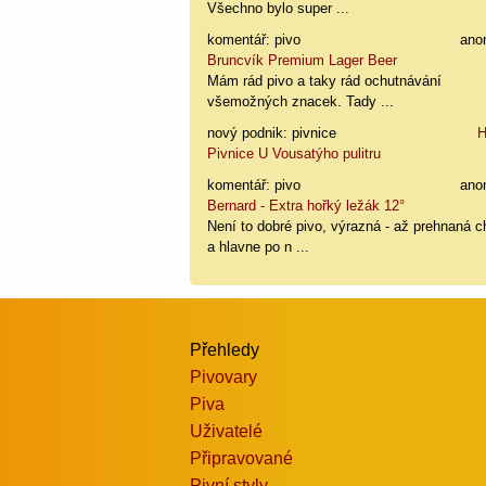
Všechno bylo super ...
komentář: pivo
ano
Bruncvík Premium Lager Beer
Mám rád pivo a taky rád ochutnávání
všemožných znacek. Tady ...
nový podnik: pivnice
H
Pivnice U Vousatýho pulitru
komentář: pivo
ano
Bernard - Extra hořký ležák 12°
Není to dobré pivo, výrazná - až prehnaná c
a hlavne po n ...
Přehledy
Pivovary
Piva
Uživatelé
Připravované
Pivní styly