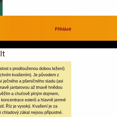
Přihlásit
lt
islost s prodlouženou dobou ležení)
svrchním kvašením). Je původem z
si ječného a pšeničného sladu (asi
 tmavě jantarovou až tmavě hnědou
 svěžím a chuťově plným dojmem,
ké koncentrace esterů a hlavně jemné
tí. Říz je vysoký. Kvašení je za
i chladový zákal nejsou přípustné.