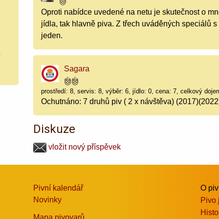
Oproti nabídce uvedené na netu je skutečnost o mn
jídla, tak hlavně piva. Z třech uváděných speciálů 
jeden.
o
Sagara
prostředí: 8, servis: 8, výběr: 6, jídlo: 0, cena: 7, celkový doje
Ochutnáno: 7 druhů piv ( 2 x návštěva) (2017)(2022
Diskuze
vložit nový příspěvek
Pivní kalendář
O pi
Novinky
Pivo 
Histo
Mapa pivovarů