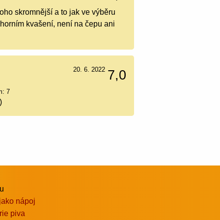
oho skromnější a to jak ve výběru
s horním kvašení, není na čepu ani
20. 6. 2022
7,0
m: 7
)
vu
jako nápoj
rie piva