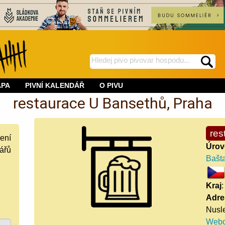
hledej
spustí
na
hledání
APA
PIVNÍ KALENDÁŘ
O PIVU
BeerWeb
restaurace U Bansethů, Praha
res
ení
Úrov
ářů
Bašta
Kraj
Adre
Nusl
Webo