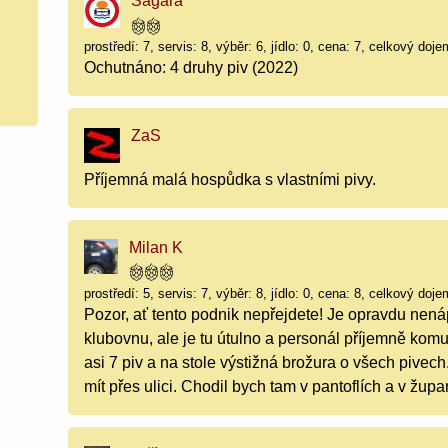
Sagara
prostředí: 7, servis: 8, výběr: 6, jídlo: 0, cena: 7, celkový doje
Ochutnáno: 4 druhy piv (2022)
ZaS
Příjemná malá hospůdka s vlastními pivy.
Milan K
prostředí: 5, servis: 7, výběr: 8, jídlo: 0, cena: 8, celkový doje
Pozor, ať tento podnik nepřejdete! Je opravdu nen
klubovnu, ale je tu útulno a personál příjemně kom
asi 7 piv a na stole výstižná brožura o všech pivec
mít přes ulici. Chodil bych tam v pantoflích a v župan