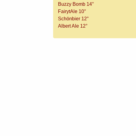
Buzzy Bomb 14°
FairytAle 10°
Schönbier 12°
Albert Ale 12°