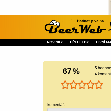
Hodnoť pivo na
NOVINKY
PŘEHLEDY
PIVNÍ M
5
hodnoc
67
%
4 koment
komentář: