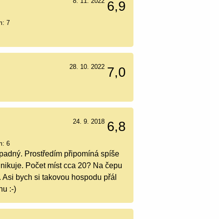
8. 11. 2022
6,9
m: 7
28. 10. 2022
7,0
24. 9. 2018
6,8
m: 6
ápadný. Prostředím připomíná spíše
unikuje. Počet míst cca 20? Na čepu
h. Asi bych si takovou hospodu přál
u :-)