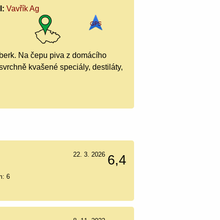
l:
Vavřík Ag
lberk. Na čepu piva z domácího
svrchně kvašené speciály, destiláty,
22. 3. 2026
6,4
m: 6