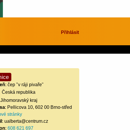
Přihlásit
nice
eň
: čep "v ráji pivaře"
Česká republika
 Jihomoravský kraj
sa
: Pellicova 10, 602 00 Brno-střed
vé stránky
l
: ualberta@centrum.cz
fon
:
608 621 697