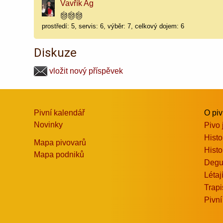
Vavřík Ag
prostředí: 5, servis: 6, výběr: 7, celkový dojem: 6
Diskuze
vložit nový příspěvek
Pivní kalendář
O pi
Novinky
Pivo 
Histo
Mapa pivovarů
Histo
Mapa podniků
Degu
Létaj
Trapi
Pivní