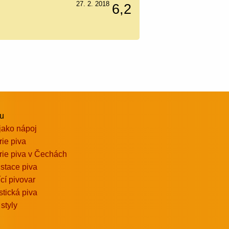
27. 2. 2018
6,2
vu
jako nápoj
rie piva
rie piva v Čechách
stace piva
ící pivovar
stická piva
 styly