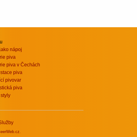
vu
jako nápoj
rie piva
rie piva v Čechách
stace piva
ící pivovar
stická piva
 styly
Služby
eerWeb.cz.