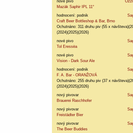
nové pivo
Ozz
Mazák Saphir IPL 11°
hodnocení: podnik
Sa
Craft Beer Bottleshop & Bar, Brno
Ochutnáno: 311 druhu piv (55 x návšteva)(2
(2024)(2025)(2026)
nové pivo
Sa
Tol Eressëa
nové pivo
Sa
Vision - Dark Sour Ale
hodnocení: podnik
Sa
F. A. Bar - ORANŽOVÁ
Ochutnáno: 255 druhu piv (37 x návšteva)(2
(2024)(2025)(2026)
nový pivovar
Sa
Brauerei Raschhofer
nový pivovar
Sa
Freistädter Bier
nový pivovar
Sa
The Beer Buddies