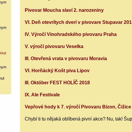
nym
Pivovar Moucha slaví 2. narozeniny
VI. Deň otevrítych dverí v pivovare Stupavar 20
nym
IV. Výročí Vinohradského pivovaru Praha
V. výročí pivovaru Veselka
ouz
III. Otevřená vrata v pivovaru Moravia
nym
VI. Horňácký Košt piva Lipov
hut
III. Október FEST HOLÍČ 2018
IX. Ale Festivale
Vepřové hody k 7. výročí Pivovaru Bizon, Čižice
Chybí ti tu nějaká oblíbená pivní akce? Nu, tak! Šup, 