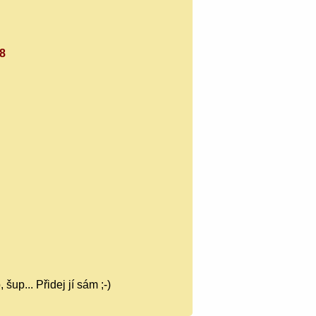
18
šup... Přidej jí sám ;-)