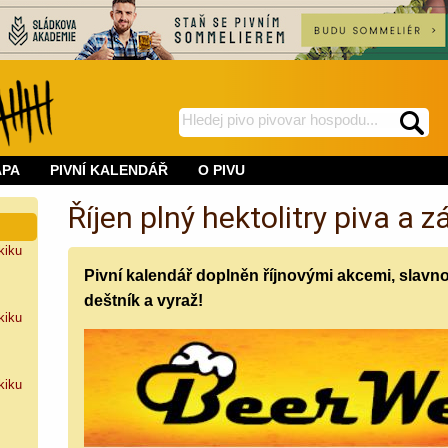
hledej
spustí
na
hledání
APA
PIVNÍ KALENDÁŘ
O PIVU
BeerWeb
Říjen plný hektolitry piva a 
kiku
Pivní kalendář doplněn říjnovými akcemi, slavno
deštník a vyraž!
kiku
kiku