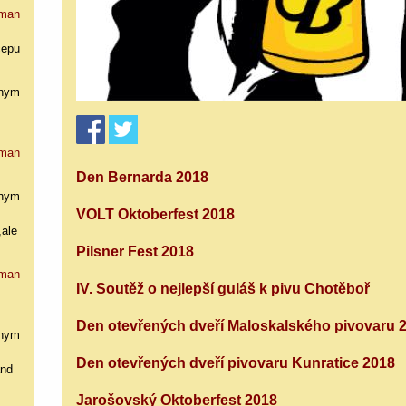
man
cepu
nym
man
Den Bernarda 2018
nym
VOLT Oktoberfest 2018
,ale
Pilsner Fest 2018
man
IV. Soutěž o nejlepší guláš k pivu Chotěboř
Den otevřených dveří Maloskalského pivovaru 
nym
Den otevřených dveří pivovaru Kunratice 2018
and
Jarošovský Oktoberfest 2018