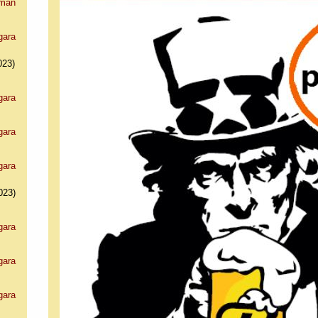
man
gara
023)
gara
gara
gara
023)
gara
gara
gara