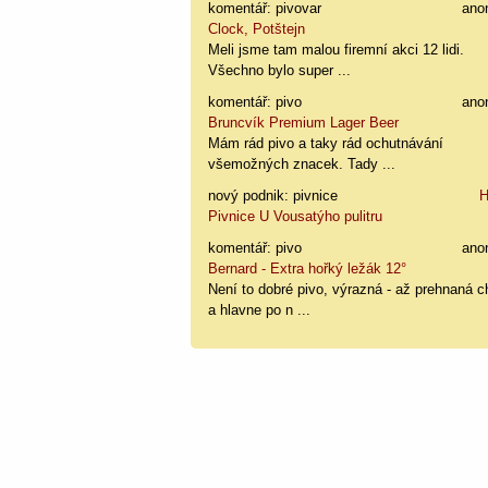
komentář: pivovar
ano
Clock, Potštejn
Meli jsme tam malou firemní akci 12 lidi.
Všechno bylo super ...
komentář: pivo
ano
Bruncvík Premium Lager Beer
Mám rád pivo a taky rád ochutnávání
všemožných znacek. Tady ...
nový podnik: pivnice
H
Pivnice U Vousatýho pulitru
komentář: pivo
ano
Bernard - Extra hořký ležák 12°
Není to dobré pivo, výrazná - až prehnaná c
a hlavne po n ...