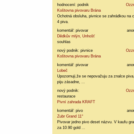
hodnocení: podnik
Ozz
Koštovna pivovaru Brána
Ochotná obsluha, pivnice se zahrádkou na 
4 piva.
komentář: pivovar
ano
Dědkův mlýn, Unhošť
souhlas
nový podnik: pivnice
Ozz
Koštovna pivovaru Brána
komentář: pivovar
ano
Lobeč
Upozornuji,že se nepovažuju za znalce piva
piju zásadne, ...
nový podnik:
Ozz
restaurace
Pivní zahrada KRAFT
komentář: pivo
ano
Zubr Grand 11°
Pivovar jedno pivo deset názvu. V kaufu gr
za 10.90 gold ...