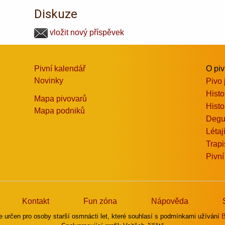
Diskuze
vložit nový příspěvek
Pivní kalendář
O pi
Novinky
Pivo 
Histo
Mapa pivovarů
Histo
Mapa podniků
Degu
Létaj
Trapi
Pivní
Kontakt
Fun zóna
Nápověda
e určen pro osoby starší osmnácti let, které souhlasí s podmínkami užívání
B