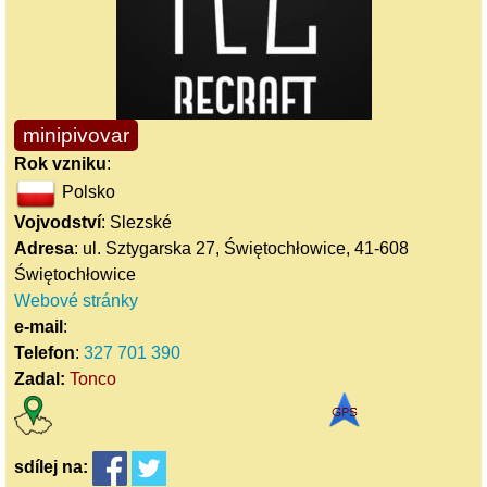
minipivovar
Rok vzniku
:
Polsko
Vojvodství
: Slezské
Adresa
: ul. Sztygarska 27, Świętochłowice, 41-608
Świętochłowice
Webové stránky
e-mail
:
Telefon
:
327 701 390
Zadal:
Tonco
sdílej
na: