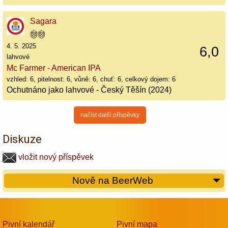
Sagara
4. 5. 2025
6,0
lahvové
Mc Farmer - American IPA
vzhled: 6, pitelnost: 6, vůně: 6, chuť: 6, celkový dojem: 6
Ochutnáno jako lahvové - Český Těšín (2024)
načíst další příspěvky
Diskuze
vložit nový příspěvek
Nově na BeerWeb
Pivní kalendář
Pivní mapa