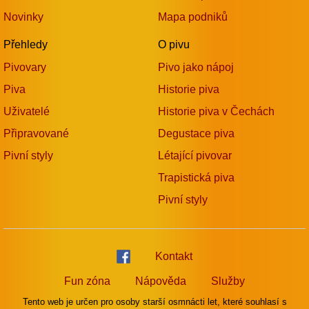
Novinky
Mapa podniků
Přehledy
O pivu
Pivovary
Pivo jako nápoj
Piva
Historie piva
Uživatelé
Historie piva v Čechách
Připravované
Degustace piva
Pivní styly
Létající pivovar
Trapistická piva
Pivní styly
Kontakt
Fun zóna
Nápověda
Služby
Tento web je určen pro osoby starší osmnácti let, které souhlasí s