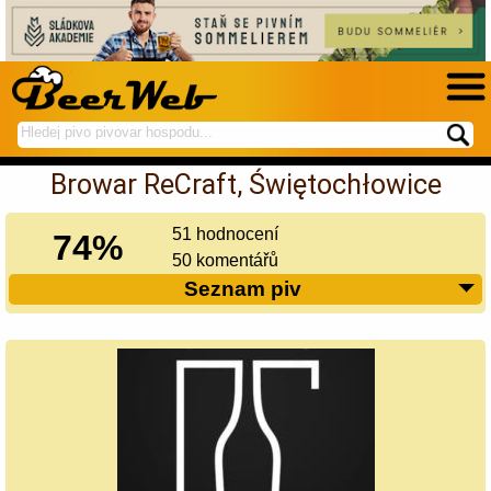
hledej
spustí
na
hledání
Browar ReCraft, Świętochłowice
BeerWeb
51 hodnocení
74%
50 komentářů
Seznam piv