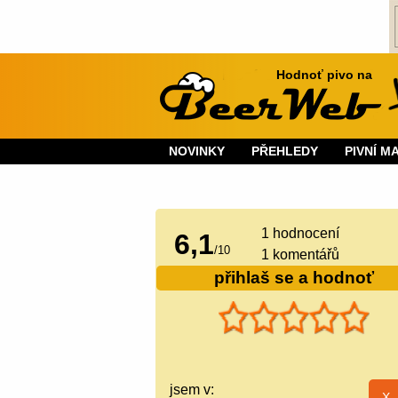
Hodnoť pivo na
NOVINKY
PŘEHLEDY
PIVNÍ M
1
hodnocení
6,1
/
10
1 komentářů
přihlaš se a hodnoť
jsem v: