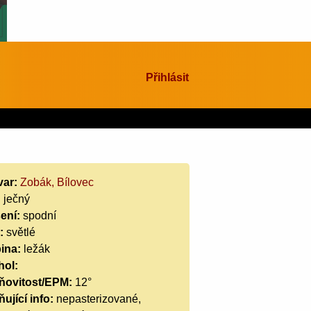
Přihlásit
var:
Zobák, Bílovec
:
ječný
ení:
spodní
:
světlé
ina:
ležák
hol:
ňovitost/EPM:
12°
ující info:
nepasterizované,