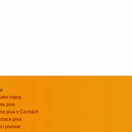
vu
jako nápoj
rie piva
rie piva v Čechách
stace piva
ící pivovar