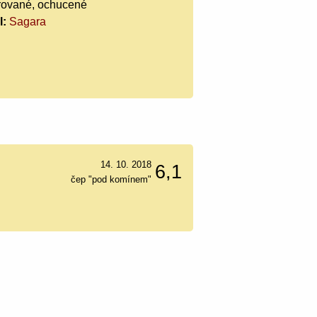
trované, ochucené
l:
Sagara
14. 10. 2018
6,1
čep "pod komínem"