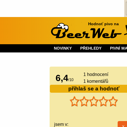
Hodnoť pivo na
NOVINKY
PŘEHLEDY
PIVNÍ M
1
hodnocení
6,4
/
10
1 komentářů
přihlaš se a hodnoť
jsem v: