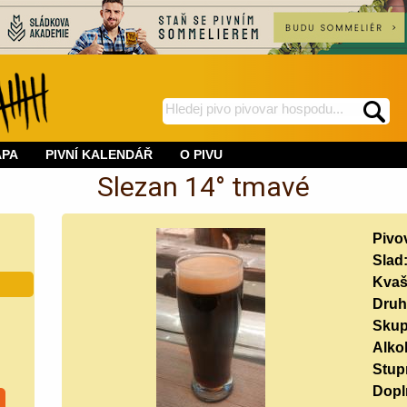
hledej
spustí
na
hledání
APA
PIVNÍ KALENDÁŘ
O PIVU
BeerWeb
Slezan 14° tmavé
Pivo
Slad
Kvaš
Druh
Skup
Alko
Stup
Doplň