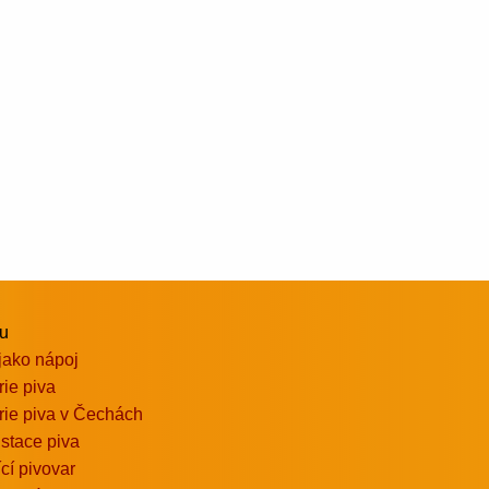
vu
jako nápoj
rie piva
rie piva v Čechách
stace piva
ící pivovar