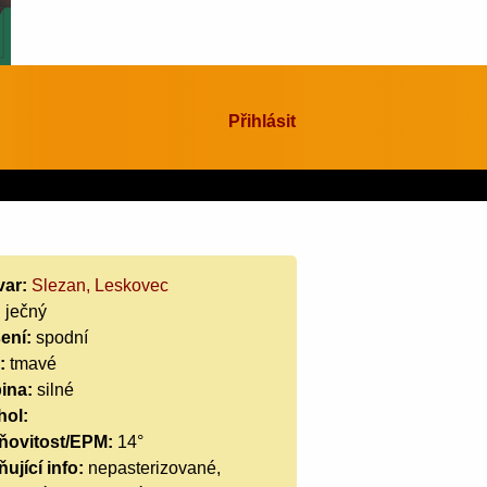
Přihlásit
var:
Slezan, Leskovec
:
ječný
ení:
spodní
:
tmavé
ina:
silné
hol:
ňovitost/EPM:
14°
ující info:
nepasterizované,