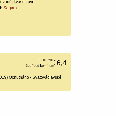
trované, kvasnicové
l:
Sagara
5. 10. 2019
6,4
čep "pod komínem"
2019) Ochutnáno - Svatováclavské