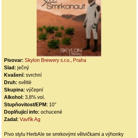
Pivovar:
Skylon Brewery s.r.o., Praha
Slad:
ječný
Kvašení:
svrchní
Druh:
světlé
Skupina:
výčepní
Alkohol:
3,8% vol.
Stupňovitost/EPM:
10°
Doplňující info:
ochucené
Zadal:
Vavřík Ag
Pivo stylu HerbAle se smrkovými větvičkami a výhonky