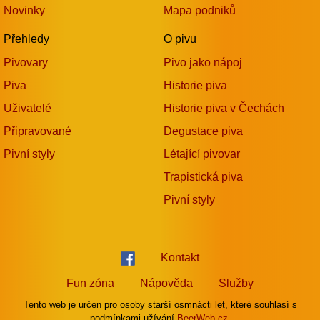
Novinky
Mapa podniků
Přehledy
O pivu
Pivovary
Pivo jako nápoj
Piva
Historie piva
Uživatelé
Historie piva v Čechách
Připravované
Degustace piva
Pivní styly
Létající pivovar
Trapistická piva
Pivní styly
Kontakt
Fun zóna
Nápověda
Služby
Tento web je určen pro osoby starší osmnácti let, které souhlasí s
podmínkami užívání
BeerWeb.cz.