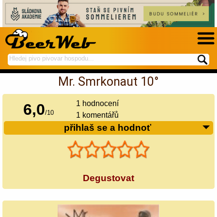
hledej
spustí
na
hledání
Mr. Smrkonaut 10°
BeerWeb
1
hodnocení
6,0
/
10
1 komentářů
přihlaš se a hodnoť
Degustovat