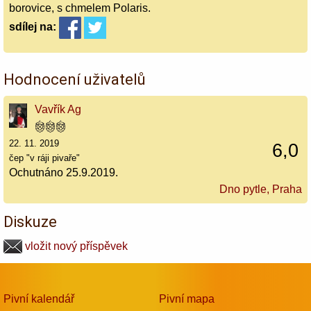
borovice, s chmelem Polaris.
sdílej
na:
Hodnocení uživatelů
Vavřík Ag
22. 11. 2019
6,0
čep "v ráji pivaře"
Ochutnáno 25.9.2019.
Dno pytle, Praha
Diskuze
vložit nový příspěvek
Pivní kalendář
Pivní mapa