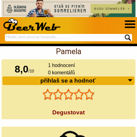
hledej
spustí
na
hledání
Pamela
BeerWeb
1
hodnocení
8,0
/
10
0 komentářů
přihlaš se a hodnoť
Degustovat