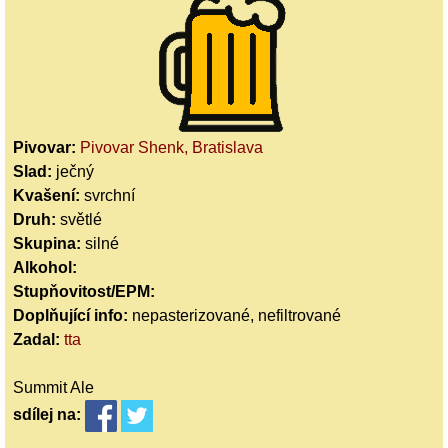
Pivovar:
Pivovar Shenk, Bratislava
Slad:
ječný
Kvašení:
svrchní
Druh:
světlé
Skupina:
silné
Alkohol:
Stupňovitost/EPM:
Doplňující info:
nepasterizované, nefiltrované
Zadal:
tta
Summit Ale
sdílej
na: