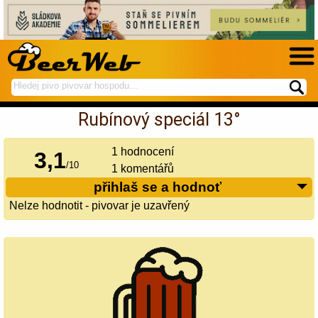
hledej
spustí
na
hledání
Rubínový speciál 13°
BeerWeb
1
hodnocení
3,1
/
10
1 komentářů
přihlaš se a hodnoť
Nelze hodnotit - pivovar je uzavřený