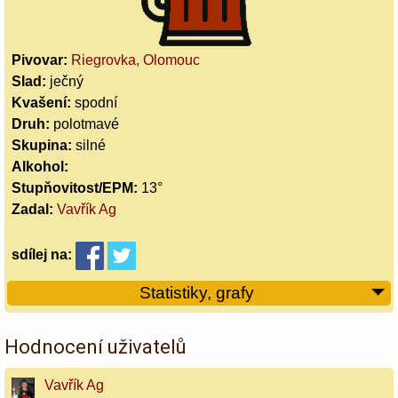
Pivovar:
Riegrovka, Olomouc
Slad:
ječný
Kvašení:
spodní
Druh:
polotmavé
Skupina:
silné
Alkohol:
Stupňovitost/EPM:
13°
Zadal:
Vavřík Ag
sdílej
na:
Statistiky, grafy
Hodnocení uživatelů
Vavřík Ag