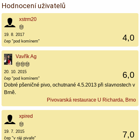
Hodnocení uživatelů
xstrm20
19. 8. 2017
4,0
čep "pod komínem"
Vavřík Ag
20. 10. 2015
6,0
čep "pod komínem"
Dobré pšeničné pivo, ochutnané 4.5.2013 při slavnostech v
Brně.
Pivovarská restaurace U Richarda, Brno
xpired
19. 7. 2015
7,0
čep "v ráji pivaře"