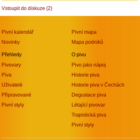
Vstoupit do diskuze (2)
Pivní kalendář
Pivní mapa
Novinky
Mapa podniků
Přehledy
O pivu
Pivovary
Pivo jako nápoj
Piva
Historie piva
Uživatelé
Historie piva v Čechách
Připravované
Degustace piva
Pivní styly
Létající pivovar
Trapistická piva
Pivní styly