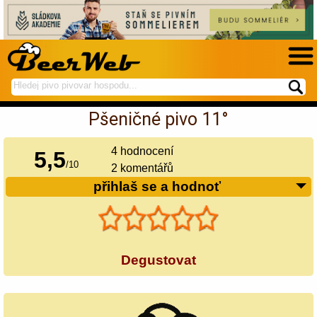
hledej
spustí
na
hledání
Pšeničné pivo 11°
BeerWeb
4
hodnocení
5,5
/
10
2 komentářů
přihlaš se a hodnoť
Degustovat