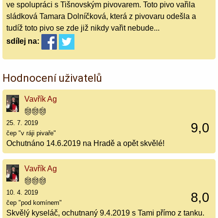
ve spolupráci s Tišnovským pivovarem. Toto pivo vařila
sládková Tamara Dolníčková, která z pivovaru odešla a
tudíž toto pivo se zde již nikdy vařit nebude...
sdílej
na:
Hodnocení uživatelů
Vavřík Ag
25. 7. 2019
9,0
čep "v ráji pivaře"
Ochutnáno 14.6.2019 na Hradě a opět skvělé!
Vavřík Ag
10. 4. 2019
8,0
čep "pod komínem"
Skvělý kyseláč, ochutnaný 9.4.2019 s Tami přímo z tanku.