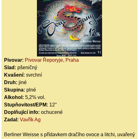
Pivovar:
Pivovar Řeporyje, Praha
Slad:
pšeničný
Kvašení:
svrchní
Druh:
jiné
Skupina:
plné
Alkohol:
5,2% vol.
Stupňovitost/EPM:
12°
Doplňující info:
ochucené
Zadal:
Vavřík Ag
Berliner Weisse s přídavkem dračího ovoce a litchi, uvařený