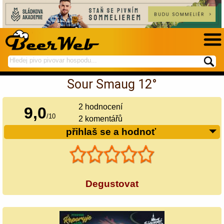
hledej
spustí
na
hledání
Sour Smaug 12°
BeerWeb
2
hodnocení
9,0
/
10
2 komentářů
přihlaš se a hodnoť
Degustovat