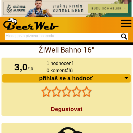
hledej
spustí
na
hledání
ŽiWell Bahno 16°
BeerWeb
1
hodnocení
3,0
/
10
0 komentářů
přihlaš se a hodnoť
Degustovat