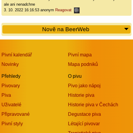
ale ani nenadchne
3. 10. 2022 16:16:53 anonym
Reagovat
Nově na BeerWeb
Pivní kalendář
Pivní mapa
Novinky
Mapa podniků
Přehledy
O pivu
Pivovary
Pivo jako nápoj
Piva
Historie piva
Uživatelé
Historie piva v Čechách
Připravované
Degustace piva
Pivní styly
Létající pivovar