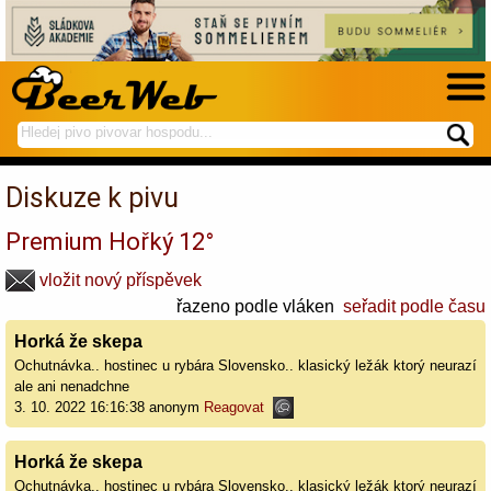
hledej
spustí
na
hledání
BeerWeb
Diskuze k pivu
Premium Hořký 12°
vložit nový příspěvek
řazeno podle vláken
seřadit podle času
Horká že skepa
Ochutnávka.. hostinec u rybára Slovensko.. klasický ležák ktorý neurazí
ale ani nenadchne
3. 10. 2022 16:16:38 anonym
Reagovat
Horká že skepa
Ochutnávka.. hostinec u rybára Slovensko.. klasický ležák ktorý neurazí