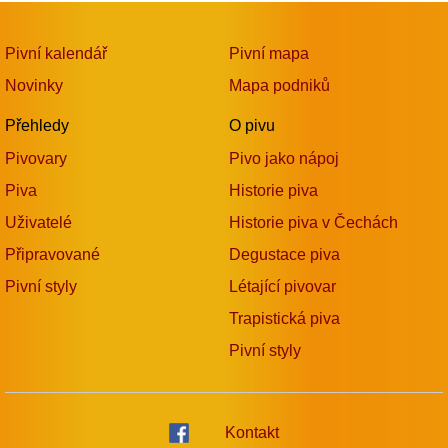
Pivní kalendář
Pivní mapa
Novinky
Mapa podniků
Přehledy
O pivu
Pivovary
Pivo jako nápoj
Piva
Historie piva
Uživatelé
Historie piva v Čechách
Připravované
Degustace piva
Pivní styly
Létající pivovar
Trapistická piva
Pivní styly
Kontakt