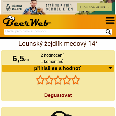
hledej
spustí
na
hledání
Lounský žejdlík medový 14°
BeerWeb
2
hodnocení
6,5
/
10
1 komentářů
přihlaš se a hodnoť
Degustovat