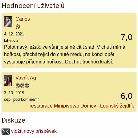
Hodnocení uživatelů
Carlos
4. 12. 2021
7,0
lahvové
Polotmavý ležák, ve vůni je silně cítit slad. V chuti mírná
hořkost, přecházející do chutě medu, na konci opět
vystupuje příjemná hořkost. Dochuť trochou kratší.
Vavřík Ag
3. 10. 2015
6,0
čep "pod komínem"
restaurace Minipivovar Domov - Lounský žejdlík
Diskuze
vložit nový příspěvek