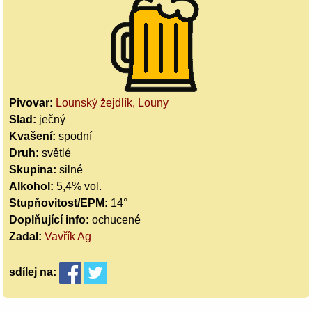
Pivovar:
Lounský žejdlík, Louny
Slad:
ječný
Kvašení:
spodní
Druh:
světlé
Skupina:
silné
Alkohol:
5,4% vol.
Stupňovitost/EPM:
14°
Doplňující info:
ochucené
Zadal:
Vavřík Ag
sdílej
na: