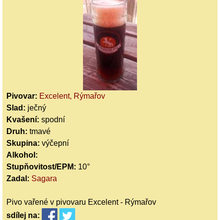
Pivovar:
Excelent, Rýmařov
Slad:
ječný
Kvašení:
spodní
Druh:
tmavé
Skupina:
výčepní
Alkohol:
Stupňovitost/EPM:
10°
Zadal:
Sagara
Pivo vařené v pivovaru Excelent - Rýmařov
sdílej
na: