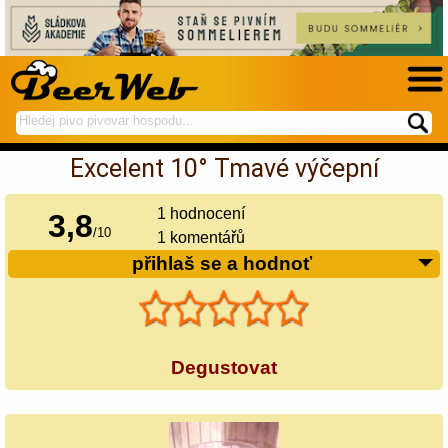
hledej
spustí
na
hledání
Excelent 10° Tmavé výčepní
BeerWeb
1
hodnocení
3,8
/
10
1 komentářů
přihlaš se a hodnoť
Degustovat