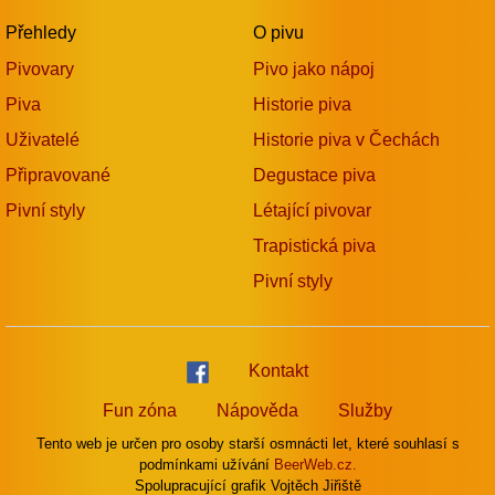
Přehledy
O pivu
Pivovary
Pivo jako nápoj
Piva
Historie piva
Uživatelé
Historie piva v Čechách
Připravované
Degustace piva
Pivní styly
Létající pivovar
Trapistická piva
Pivní styly
Kontakt
Fun zóna
Nápověda
Služby
Tento web je určen pro osoby starší osmnácti let, které souhlasí s
podmínkami užívání
BeerWeb.cz.
Spolupracující grafik Vojtěch Jiřiště