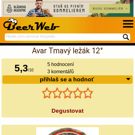
hledej
spustí
na
hledání
Avar Tmavý ležák 12°
BeerWeb
5
hodnocení
5,3
/
10
3 komentářů
přihlaš se a hodnoť
Degustovat