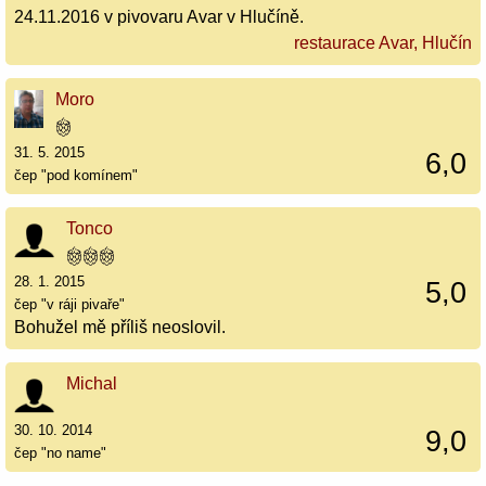
24.11.2016 v pivovaru Avar v Hlučíně.
restaurace Avar, Hlučín
Moro
31. 5. 2015
6,0
čep "pod komínem"
Tonco
28. 1. 2015
5,0
čep "v ráji pivaře"
Bohužel mě příliš neoslovil.
Michal
30. 10. 2014
9,0
čep "no name"