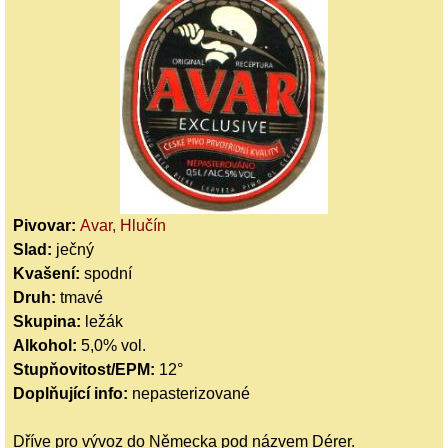
Pivovar:
Avar, Hlučín
Slad:
ječný
Kvašení:
spodní
Druh:
tmavé
Skupina:
ležák
Alkohol:
5,0% vol.
Stupňovitost/EPM:
12°
Doplňující info:
nepasterizované
Dříve pro vývoz do Německa pod názvem Dérer.