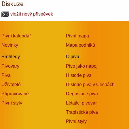
Diskuze
vložit nový příspěvek
Pivní kalendář
Pivní mapa
Novinky
Mapa podniků
Přehledy
O pivu
Pivovary
Pivo jako nápoj
Piva
Historie piva
Uživatelé
Historie piva v Čechách
Připravované
Degustace piva
Pivní styly
Létající pivovar
Trapistická piva
Pivní styly