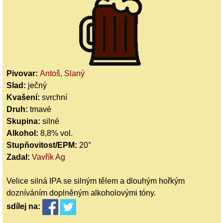
Pivovar:
Antoš, Slaný
Slad:
ječný
Kvašení:
svrchní
Druh:
tmavé
Skupina:
silné
Alkohol:
8,8% vol.
Stupňovitost/EPM:
20°
Zadal:
Vavřík Ag
Velice silná IPA se silným tělem a dlouhým hořkým
dozníváním doplněným alkoholovými tóny.
sdílej
na: