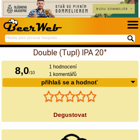
hledej
spustí
na
hledání
Double (Tupl) IPA 20°
BeerWeb
1
hodnocení
8,0
/
10
1 komentářů
přihlaš se a hodnoť
Degustovat