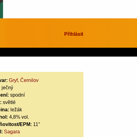
Přihlásit
var:
Gryf, Černilov
:
ječný
ení:
spodní
:
světlé
ina:
ležák
hol:
4,8% vol.
ňovitost/EPM:
11°
l:
Sagara