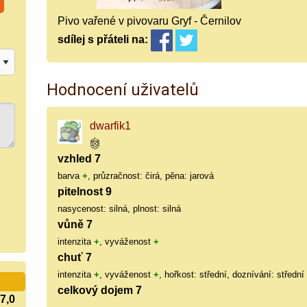
Pivo vařené v pivovaru Gryf - Černilov
sdílej
s přáteli
na:
Hodnocení uživatelů
dwarfik1
vzhled 7
barva
+
, průzračnost: čirá, pěna: jarová
pitelnost 9
nasycenost: silná, plnost: silná
vůně 7
intenzita
+
, vyváženost
+
chuť 7
intenzita
+
, vyváženost
+
, hořkost: střední, doznívání: střední
celkový dojem 7
7,0