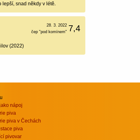
 lepší, snad někdy v létě.
28. 3. 2022
7,4
čep "pod komínem"
ilov (2022)
vu
jako nápoj
rie piva
rie piva v Čechách
stace piva
ící pivovar