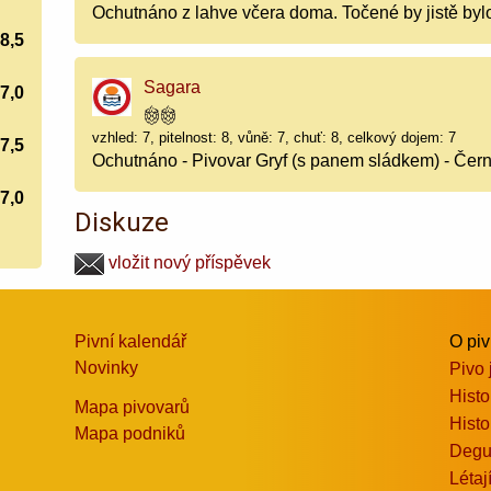
Ochutnáno z lahve včera doma. Točené by jistě bylo
8,5
Sagara
7,0
vzhled: 7, pitelnost: 8, vůně: 7, chuť: 8, celkový dojem: 7
7,5
Ochutnáno - Pivovar Gryf (s panem sládkem) - Čern
7,0
Diskuze
vložit nový příspěvek
Pivní kalendář
O pi
Novinky
Pivo 
Histo
Mapa pivovarů
Histo
Mapa podniků
Degu
Létaj