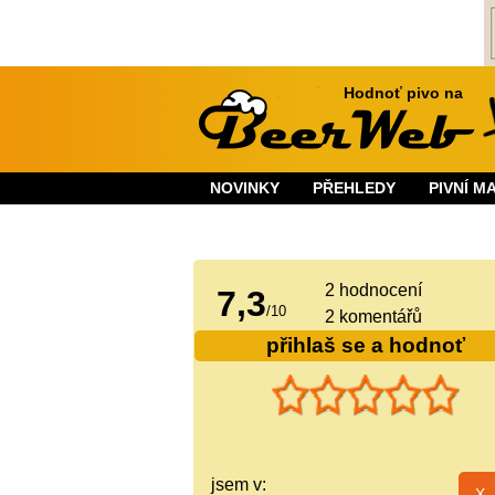
Hodnoť pivo na
NOVINKY
PŘEHLEDY
PIVNÍ M
2
hodnocení
7,3
/
10
2 komentářů
přihlaš se a hodnoť
jsem v: