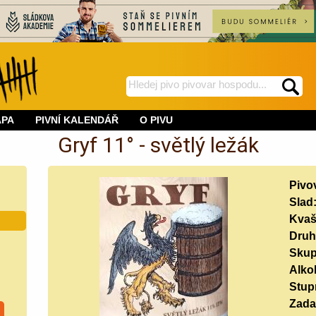
hledej
spustí
na
hledání
APA
PIVNÍ KALENDÁŘ
O PIVU
BeerWeb
Gryf 11° - světlý ležák
Pivo
Slad
Kvaš
Druh
Skup
Alko
Stup
Zada