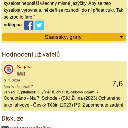
kyselost nepotěší všechny mlsné jazýčky. Aby se tato
kyselost vyrovnala, někteří se rozhodli do ní přidat cukr. Tak
se zrodilo faro."
sdílej
na:
Statistiky, grafy
Hodnocení uživatelů
Sagara
9. 1. 2026
7,6
čep "v ráji pivaře"
vzhled: 7, pitelnost: 8, vůně: 8, chuť: 8, celkový dojem: 7
Ochutnáno - Na 7. Schode - (SK) Žilina (2023) Ochutnáno
jako lahvové - Český Těšín (2023) PS: Zapomenuté zadání
Diskuze