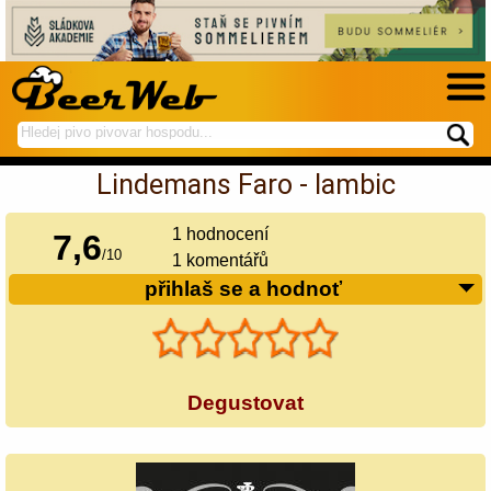
hledej
spustí
na
hledání
Lindemans Faro - lambic
BeerWeb
1
hodnocení
7,6
/
10
1 komentářů
přihlaš se a hodnoť
Degustovat