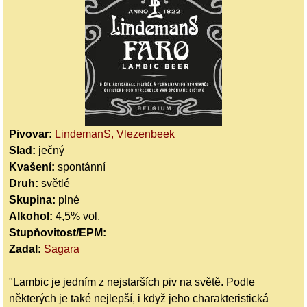
Pivovar:
LindemanS, Vlezenbeek
Slad:
ječný
Kvašení:
spontánní
Druh:
světlé
Skupina:
plné
Alkohol:
4,5% vol.
Stupňovitost/EPM:
Zadal:
Sagara
"Lambic je jedním z nejstarších piv na světě. Podle
některých je také nejlepší, i když jeho charakteristická