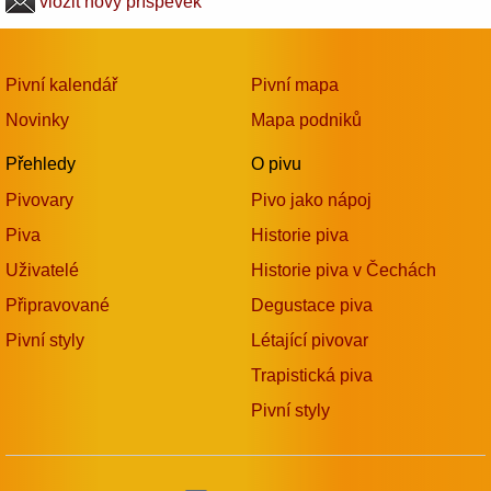
vložit nový příspěvek
Pivní kalendář
Pivní mapa
Novinky
Mapa podniků
Přehledy
O pivu
Pivovary
Pivo jako nápoj
Piva
Historie piva
Uživatelé
Historie piva v Čechách
Připravované
Degustace piva
Pivní styly
Létající pivovar
Trapistická piva
Pivní styly