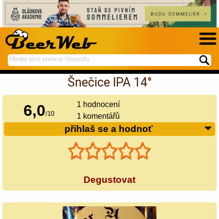
hledej
spustí
na
hledání
Šnečice IPA 14°
BeerWeb
1
hodnocení
6,0
/
10
1 komentářů
přihlaš se a hodnoť
Degustovat