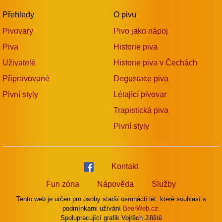
Přehledy
O pivu
Pivovary
Pivo jako nápoj
Piva
Historie piva
Uživatelé
Historie piva v Čechách
Připravované
Degustace piva
Pivní styly
Létající pivovar
Trapistická piva
Pivní styly
Kontakt
Fun zóna
Nápověda
Služby
Tento web je určen pro osoby starší osmnácti let, které souhlasí s
podmínkami užívání
BeerWeb.cz.
Spolupracující grafik Vojtěch Jiřiště