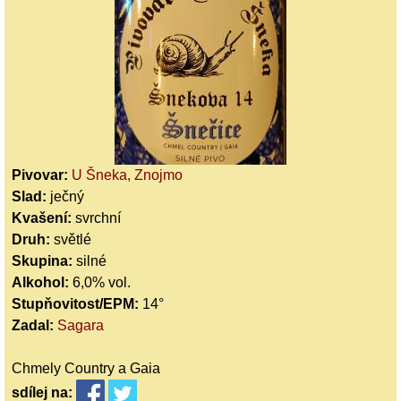
Pivovar:
U Šneka, Znojmo
Slad:
ječný
Kvašení:
svrchní
Druh:
světlé
Skupina:
silné
Alkohol:
6,0% vol.
Stupňovitost/EPM:
14°
Zadal:
Sagara
Chmely Country a Gaia
sdílej
na: