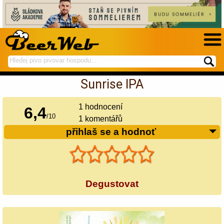
hledej
spustí
na
hledání
Sunrise IPA
BeerWeb
1
hodnocení
6,4
/
10
1 komentářů
přihlaš se a hodnoť
Degustovat