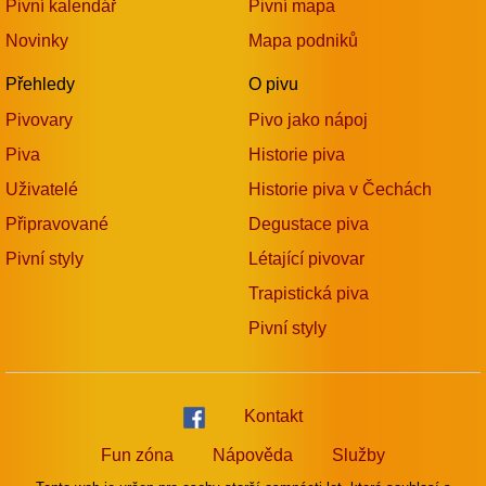
Pivní kalendář
Pivní mapa
Novinky
Mapa podniků
Přehledy
O pivu
Pivovary
Pivo jako nápoj
Piva
Historie piva
Uživatelé
Historie piva v Čechách
Připravované
Degustace piva
Pivní styly
Létající pivovar
Trapistická piva
Pivní styly
Kontakt
Fun zóna
Nápověda
Služby