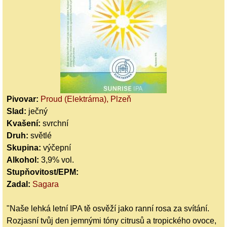
Pivovar:
Proud (Elektrárna), Plzeň
Slad:
ječný
Kvašení:
svrchní
Druh:
světlé
Skupina:
výčepní
Alkohol:
3,9% vol.
Stupňovitost/EPM:
Zadal:
Sagara
"Naše lehká letní IPA tě osvěží jako ranní rosa za svítání.
Rozjasní tvůj den jemnými tóny citrusů a tropického ovoce,