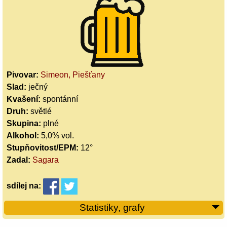
Pivovar:
Simeon, Piešťany
Slad:
ječný
Kvašení:
spontánní
Druh:
světlé
Skupina:
plné
Alkohol:
5,0% vol.
Stupňovitost/EPM:
12°
Zadal:
Sagara
sdílej
na:
Statistiky, grafy