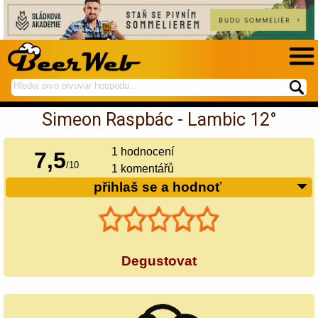
hledej
spustí
na
hledání
Simeon Raspbác - Lambic 12°
BeerWeb
1
hodnocení
7,5
/
10
1 komentářů
přihlaš se a hodnoť
Degustovat