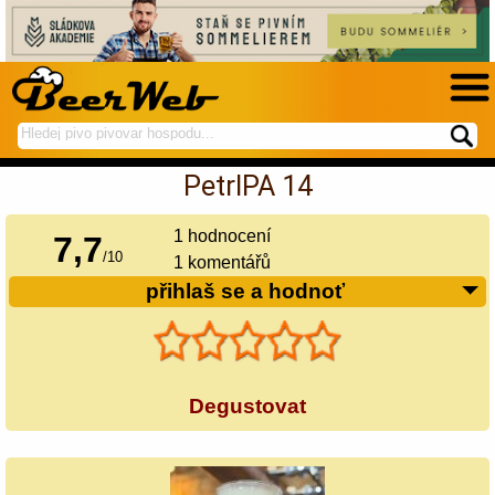
hledej
spustí
na
hledání
PetrIPA 14
BeerWeb
1
hodnocení
7,7
/
10
1 komentářů
přihlaš se a hodnoť
Degustovat