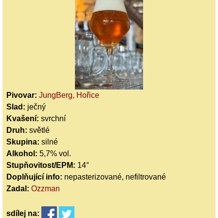
Pivovar:
JungBerg, Hořice
Slad:
ječný
Kvašení:
svrchní
Druh:
světlé
Skupina:
silné
Alkohol:
5,7% vol.
Stupňovitost/EPM:
14°
Doplňující info:
nepasterizované, nefiltrované
Zadal:
Ozzman
sdílej
na: