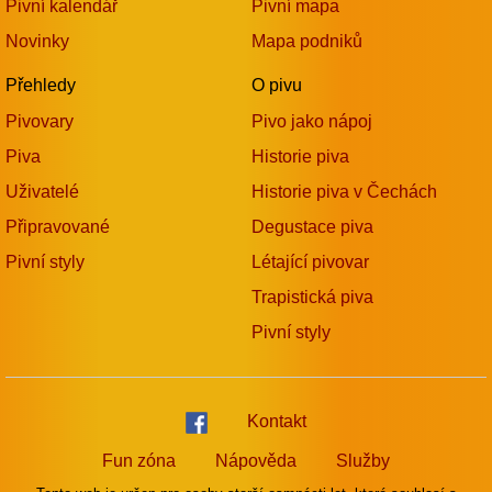
Pivní kalendář
Pivní mapa
Novinky
Mapa podniků
Přehledy
O pivu
Pivovary
Pivo jako nápoj
Piva
Historie piva
Uživatelé
Historie piva v Čechách
Připravované
Degustace piva
Pivní styly
Létající pivovar
Trapistická piva
Pivní styly
Kontakt
Fun zóna
Nápověda
Služby