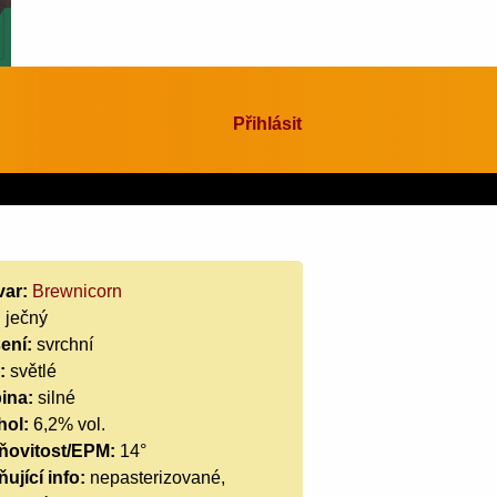
Přihlásit
var:
Brewnicorn
:
ječný
ení:
svrchní
:
světlé
ina:
silné
hol:
6,2% vol.
ňovitost/EPM:
14°
ující info:
nepasterizované,