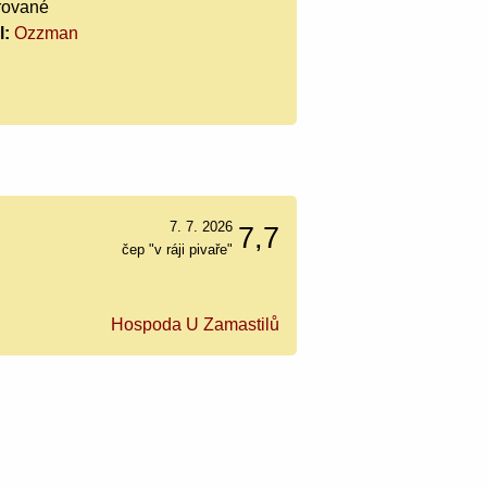
trované
l:
Ozzman
7. 7. 2026
7,7
čep "v ráji pivaře"
Hospoda U Zamastilů