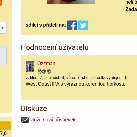
nefil
Zada
sdílej
s přáteli
na:
Hodnocení uživatelů
Ozzman
vzhled: 7, pitelnost: 8, vůně: 7, chuť: 8, celkový dojem: 8
West Coast IPA s výraznou korenitou horkostí.
Diskuze
vložit nový příspěvek
7,0