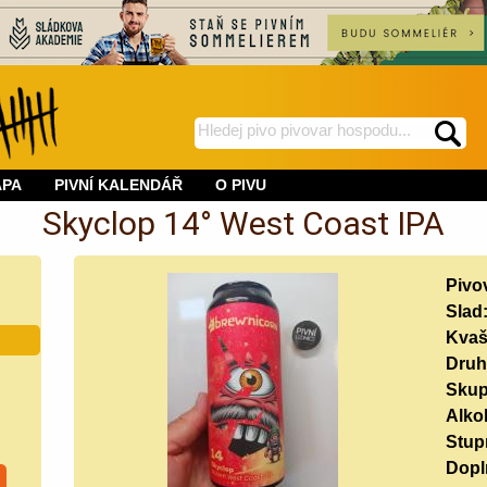
hledej
spustí
na
hledání
APA
PIVNÍ KALENDÁŘ
O PIVU
BeerWeb
Skyclop 14° West Coast IPA
Pivo
Slad
Kvaš
Druh
Skup
Alko
Stup
Doplň