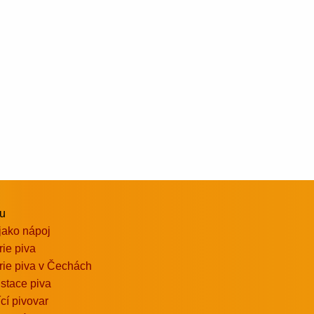
vu
jako nápoj
rie piva
rie piva v Čechách
stace piva
ící pivovar