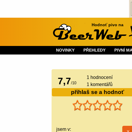
Hodnoť pivo na
NOVINKY
PŘEHLEDY
PIVNÍ M
1
hodnocení
7,7
/
10
1 komentářů
přihlaš se a hodnoť
jsem v: